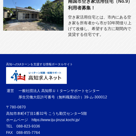
南国市空き家活用住宅（No.9）
利用者募集！
空き家活用住宅とは、市内にある空
き家を所有者から市が10年間借り上
げて改修し、希望する方に期間内で
賃貸する住宅です。
高知へのUIターンを支援する情報ポータルサイト
運営
一般社団法人 高知県ＵＩターンサポートセンター
厚生労働大臣許可番号（無料職業紹介）39-ム-300012
〒780-0870
高知市本町4丁目1番32号 こうち勤労センター5階
ホームページ
https://www.iju-jinzai.kochi.jp/
TEL
088-823-9336
FAX
088-855-7764