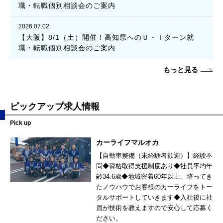
職・転職個別相談会のご案内
2026.07.02
【大阪】8/1（土）開催！高知県へのＵ・Ｉターン就
職・転職個別相談会のご案内
もっと見る
ピックアップ求人情報
Pick up
カーライフマルオカ
【自動車整備（未経験者歓迎）】経験不
問◆資格取得支援制度あり◆社員平均年
齢34.6歳◆地域密着60年以上、培ってき
たノウハウでお客様のカーライフをトー
タルサポートしていきます◆入社後に社
員が技術を教えますので安心して応募く
ださい。