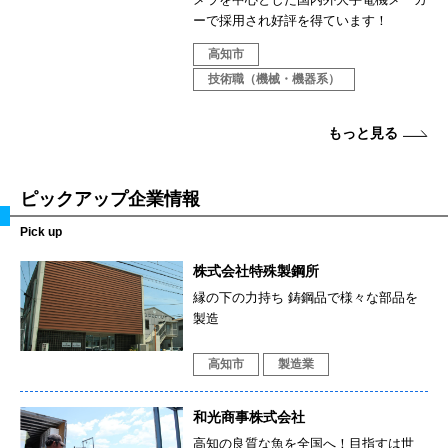
ーで採用され好評を得ています！
高知市
技術職（機械・機器系）
もっと見る
ピックアップ企業情報
Pick up
株式会社特殊製鋼所
縁の下の力持ち 鋳鋼品で様々な部品を
製造
高知市
製造業
和光商事株式会社
高知の良質な魚を全国へ！目指すは世