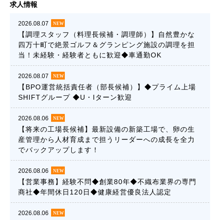
求人情報
2026.08.07
【調理スタッフ（料理長候補・調理師）】自然豊かな
四万十町で絶景ゴルフ＆グランピング施設の調理を担
当！未経験・経験者ともに歓迎◆車通勤OK
2026.08.07
【BPO運営統括責任者（部長候補）】◆プライム上場
SHIFTグループ ◆U・Iターン歓迎
2026.08.06
【将来の工場長候補】最新設備の新築工場で、卵の生
産管理から人材育成まで担うリーダーへの成長を全力
でバックアップします！
2026.08.06
【営業事務】経験不問◆創業80年◆不織布業界の専門
商社◆年間休日120日◆健康経営優良法人認定
2026.08.06