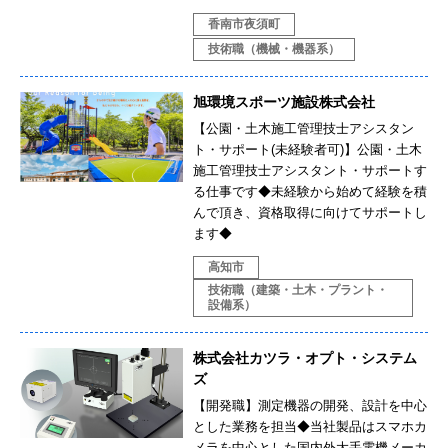
香南市夜須町
技術職（機械・機器系）
旭環境スポーツ施設株式会社
【公園・土木施工管理技士アシスタン
ト・サポート(未経験者可)】公園・土木
施工管理技士アシスタント・サポートす
る仕事です◆未経験から始めて経験を積
んで頂き、資格取得に向けてサポートし
ます◆
高知市
技術職（建築・土木・プラント・
設備系）
株式会社カツラ・オプト・システム
ズ
【開発職】測定機器の開発、設計を中心
とした業務を担当◆当社製品はスマホカ
メラを中心とした国内外大手電機メーカ