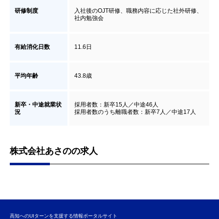
研修制度
入社後のOJT研修、職務内容に応じた社外研修、
社内勉強会
有給消化日数
11.6日
平均年齢
43.8歳
新卒・中途就業状
採用者数：新卒15人／中途46人
況
採用者数のうち離職者数：新卒7人／中途17人
株式会社あさのの求人
高知へのUIターンを支援する情報ポータルサイト