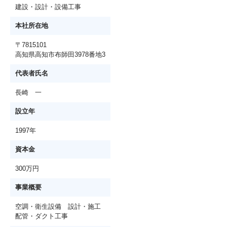
建設・設計・設備工事
本社所在地
〒7815101
高知県高知市布師田3978番地3
代表者氏名
長崎 一
設立年
1997年
資本金
300万円
事業概要
空調・衛生設備 設計・施工
配管・ダクト工事