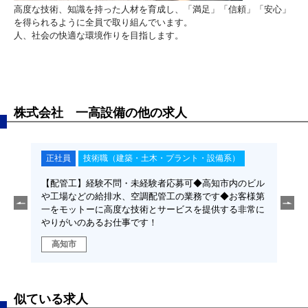
高度な技術、知識を持った人材を育成し、「満足」「信頼」「安心」
を得られるように全員で取り組んでいます。
人、社会の快適な環境作りを目指します。
株式会社 一高設備の他の求人
正社員
技術職（建築・土木・プラント・設備系）
正
和、衛
【配管工】経験不問・未経験者応募可◆高知市内のビル
【現
す◆お
や工場などの給排水、空調配管工の業務です◆お客様第
生設
供する
一をモットーに高度な技術とサービスを提供する非常に
客様
やりがいのあるお仕事です！
非常
高知市
高
似ている求人