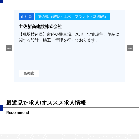
正社員
技術職（建築・土木・プラント・設備系）
正
土佐新高建設株式会社
福留
須◆
【現場技術員】道路や駐車場、スポーツ施設等、舗装に
【土
そ、
関する設計・施工・管理を行っております。
経験
に、こ
勤可
ます！
ラの
高
高知市
域
最近見た求人/オススメ求人情報
Recommend