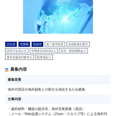
正社員
営業職
高知市
第二新卒歓迎
未経験者応募可
語学力を活かす
年間休日100日以上
社宅・家賃補助あり
移住支援金対象求人
駐車場あり
募集内容
募集背景
海外代理店や海外顧客との取引を強化するため募集
仕事内容
・歯科材料・機器の販売等、海外営業業務（英語）
・メール・Web会議システム（Zoom・スカイプ等）による海外代