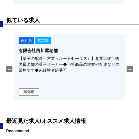
似ている求人
正社員
営業職
株式会社トミナガ
セールス）】創業338年 四
【技術営業】未経験者応募可◆年齢制限：3
当社商品の提案や配達などの
存取引先への対応が中心◆当社鉄製品の新
積・受注対応など営業及び一部事務作業◆
ンライン面接も実施可◆応募前の会社見学
奨学金代理返還制度導入
高知市
最近見た求人/オススメ求人情報
Recommend