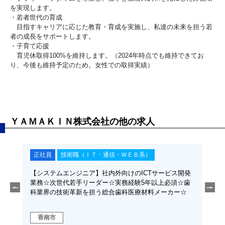
を実現します。
・若者世代の育成
目指すキャリアに応じた教育・育成を実施し、私達の未来を担う若
者の成長をサポートします。
・子育て応援
育児休取得100%を維持します。（2024年時点でも維持できてお
り、今後も維持予定のため。女性での取得実績）
ＹＡＭＡＫＩＮ株式会社の他の求人
）
正社員
技術職（素材・化学・医薬・食品系）
Tサービス開発
【金属材料の研究開発】金属や合金に関する研究開発☆
年以上必須☆歯
次世代リーダー☆金属系専攻大卒以上 必須☆歯科業界
料メーカー☆
の技術革新を担う総合歯科医療材料メーカー☆
香南市