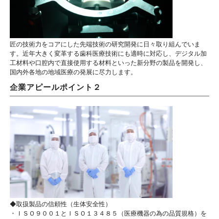
匠の技術力をコアにした先端技術の研究開発に日々取り組んでいま
す。近年大きく変革する歯科医療技術にも適時に対応し、デジタル加
工材料や口腔内で直接使用する材料といった新分野の製品を開発し、
国内外各地の地域医療の発展に尽力します。
企業アピールポイント２
◆取扱製品の信頼性（生体安全性）
・ＩＳＯ９００１とＩＳＯ１３４８５（医療機器の為の品質規格）を