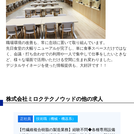
職場環境の改善も、常に念頭に置いて取り組んでいます。
先日食堂の大幅リニューアルが完了し、単に食事スペースだけではな
く、会議・打ち合わせでの利用や一人で集中して仕事をしたいときな
ど、様々な場面で活用いただける空間に生まれ変わりました。
デジタルサイネージを使った情報提供も、大好評です！！
株式会社ミロクテクノウッドの他の求人
正社員
技術職（機械・機器系）
正
セキュ
【竹繊維複合樹脂の製造業務】経験不問◆各種専用設備
【総