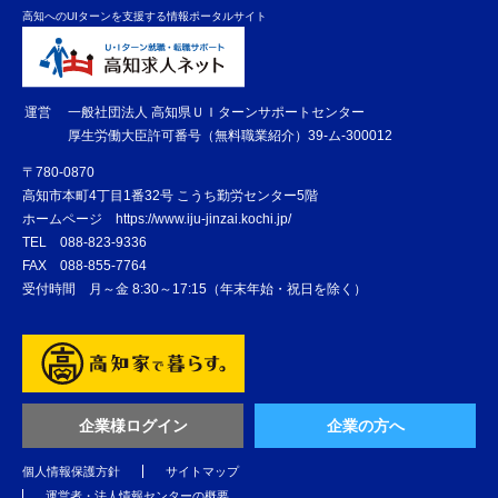
高知へのUIターンを支援する情報ポータルサイト
運営
一般社団法人 高知県ＵＩターンサポートセンター
厚生労働大臣許可番号（無料職業紹介）39-ム-300012
〒780-0870
高知市本町4丁目1番32号 こうち勤労センター5階
ホームページ
https://www.iju-jinzai.kochi.jp/
TEL
088-823-9336
FAX
088-855-7764
受付時間 月～金 8:30～17:15（年末年始・祝日を除く）
企業様ログイン
企業の方へ
個人情報保護方針
サイトマップ
運営者・法人情報センターの概要