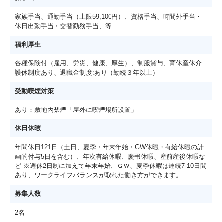
家族手当、通勤手当（上限59,100円）、資格手当、時間外手当・
休日出勤手当・交替勤務手当、等
福利厚生
各種保険付（雇用、労災、健康、厚生）、制服貸与、育休産休介
護休制度あり、退職金制度:あり（勤続３年以上）
受動喫煙対策
あり：敷地内禁煙「屋外に喫煙場所設置」
休日休暇
年間休日121日（土日、夏季・年末年始・GW休暇・有給休暇の計
画的付与5日を含む）、年次有給休暇、慶弔休暇、産前産後休暇な
ど ※週休2日制に加えて年末年始、ＧＷ、夏季休暇は連続7‐10日間
あり、ワークライフバランスが取れた働き方ができます。
募集人数
2名