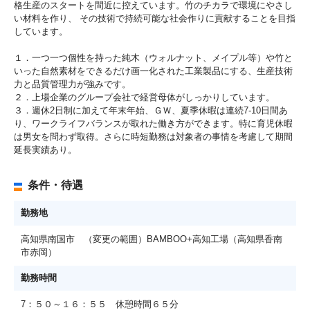
格生産のスタートを間近に控えています。竹のチカラで環境にやさし
い材料を作り、 その技術で持続可能な社会作りに貢献することを目指
しています。
１．一つ一つ個性を持った純木（ウォルナット、メイプル等）や竹と
いった自然素材をできるだけ画一化された工業製品にする、生産技術
力と品質管理力が強みです。
２．上場企業のグループ会社で経営母体がしっかりしています。
３．週休2日制に加えて年末年始、ＧＷ、夏季休暇は連続7‐10日間あ
り、ワークライフバランスが取れた働き方ができます。特に育児休暇
は男女を問わず取得。さらに時短勤務は対象者の事情を考慮して期間
延長実績あり。
条件・待遇
勤務地
高知県南国市 （変更の範囲）BAMBOO+高知工場（高知県香南
市赤岡）
勤務時間
7：５０～１６：５５ 休憩時間６５分