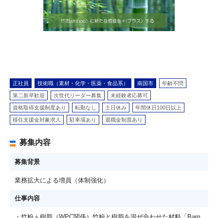
正社員
技術職（素材・化学・医薬・食品系）
南国市
年齢不問
第二新卒歓迎
次世代リーダー募集
未経験者応募可
資格取得支援制度あり
転勤なし
土日休み
年間休日100日以上
移住支援金対象求人
駐車場あり
退職金制度あり
募集内容
募集背景
業務拡大による増員（体制強化）
仕事内容
・竹粉＋樹脂（WPC関係）竹粉と樹脂を混ぜ合わせた材料「Bam