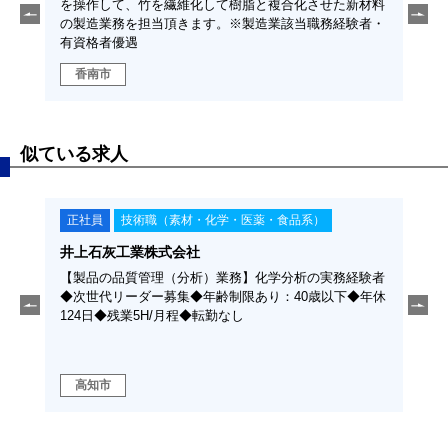
築を進
を操作して、竹を繊維化して樹脂と複合化させた新材料
ャリ
の製造業務を担当頂きます。※製造業該当職務経験者・
です
有資格者優遇
南
香南市
似ている求人
正社員
技術職（素材・化学・医薬・食品系）
正
井上石灰工業株式会社
高知
一緒に
【製品の品質管理（分析）業務】化学分析の実務経験者
【生
◆次世代リーダー募集◆年齢制限あり：40歳以下◆年休
大豊
124日◆残業5H/月程◆転勤なし
築の
高知市
長