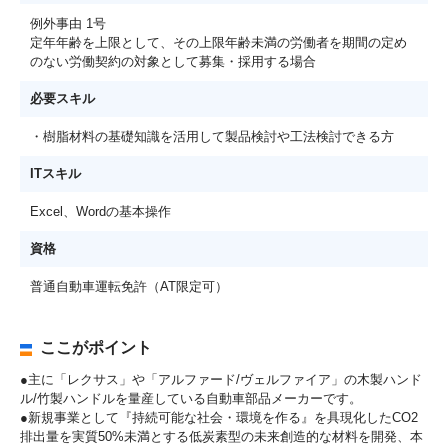
例外事由 1号
定年年齢を上限として、その上限年齢未満の労働者を期間の定め
のない労働契約の対象として募集・採用する場合
必要スキル
・樹脂材料の基礎知識を活用して製品検討や工法検討できる方
ITスキル
Excel、Wordの基本操作
資格
普通自動車運転免許（AT限定可）
ここがポイント
●主に「レクサス」や「アルファード/ヴェルファイア」の木製ハンド
ル/竹製ハンドルを量産している自動車部品メーカーです。
●新規事業として『持続可能な社会・環境を作る』を具現化したCO2
排出量を実質50%未満とする低炭素型の未来創造的な材料を開発、本