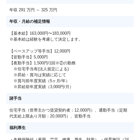
年収 291 万円 ～ 325 万円
年収・月給の補足情報
【基本給】163,000円〜183,000円
※基本給は経験を考慮して決定します。
【ベースアップ等手当】12,000円
【皆勤手当】5,000円
【夜勤手当】1,500円/1回※②の勤務
※住宅手当有(法人規定による)
※昇給・賞与は実績に応じて
※賞与前年度実績（5ヶ月/年）
※昇給前年度実績（3,000円/月）
諸手当
住宅手当（世帯主かつ賃貸契約者：12,000円）、通勤手当（定期
代支給上限あり月額：20,000円）、皆勤手当
福利厚生
・各種保険付（雇用、労災、健康、厚生、財形） ・保育施設（24