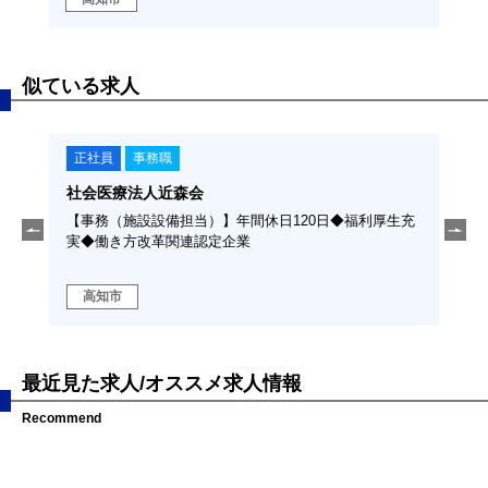
似ている求人
正社員
事務職
正
社会医療法人近森会
社会
利厚
【事務（施設設備担当）】年間休日120日◆福利厚生充
【医
実◆働き方改革関連認定企業
利厚
高知市
高
最近見た求人/オススメ求人情報
Recommend