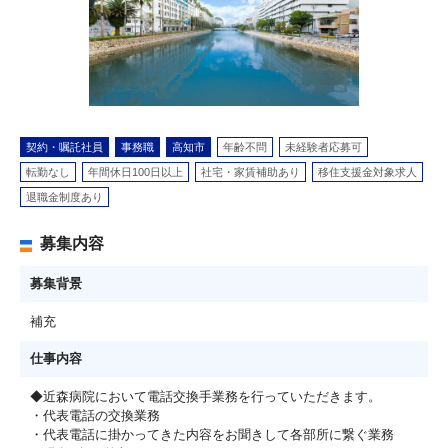
契約・嘱託社員
事務職
高知市
年齢不問
未経験者応募可
転勤なし
年間休日100日以上
社宅・家賃補助あり
移住支援金対象求人
退職金制度あり
募集内容
募集背景
補充
仕事内容
◆近森病院において電話交換手業務を行っていただきます。
・代表電話の交換業務
・代表電話に掛かってきた内容をお聞きして各部所に繋ぐ業務