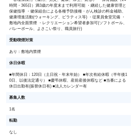
時間・365日）満3歳の年度末まで利用可能 ・継続した健康管理と
保健指導 ・健保組合による各種予防接種・がん検診の料金補助、
健康増進活動(ウォーキング、ピラティス等) ・従業員食堂完備 ・
敷地内全面禁煙 ・レクリエーション希望者参加可(ソフトボール、
バレーボール、よさこい祭り、職員旅行)
受動喫煙対策
あり：敷地内禁煙
休日休暇
■年間休日：120日（土日祝・年末年始） ■年次有給休暇（半年後1
0日、以後法定通り） ■慶弔休暇、産前産後休暇など ■当番による
休日出勤有(振替休日有) ■法人カレンダー有
募集人数
1名
転勤
なし