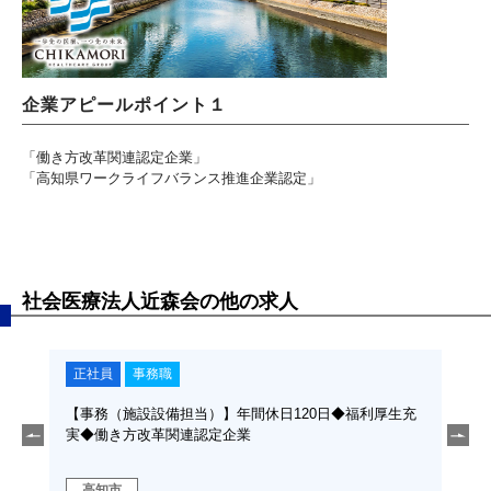
企業アピールポイント１
「働き方改革関連認定企業」
「高知県ワークライフバランス推進企業認定」
社会医療法人近森会の他の求人
正社員
事務職
正
利厚
【事務（施設設備担当）】年間休日120日◆福利厚生充
【救
実◆働き方改革関連認定企業
なっ
勤な
高知市
高