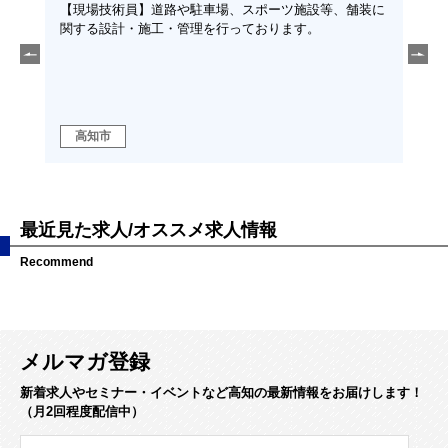
須◆
【現場技術員】道路や駐車場、スポーツ施設等、舗装に
【土
そ、
関する設計・施工・管理を行っております。
経験
に、こ
勤可
ます！
ラの
高
高知市
域
最近見た求人/オススメ求人情報
Recommend
メルマガ登録
新着求人やセミナー・イベントなど高知の最新情報をお届けします！
（月2回程度配信中）