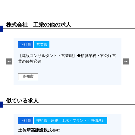
株式会社 工栄の他の求人
正社員
営業職
正
、土木
【建設コンサルタント・営業職】◆積算業務・官公庁営
【測
 ◆資
業の経験必須
設計
格者
高知市
高
似ている求人
正社員
技術職（建築・土木・プラント・設備系）
正
土佐新高建設株式会社
福留