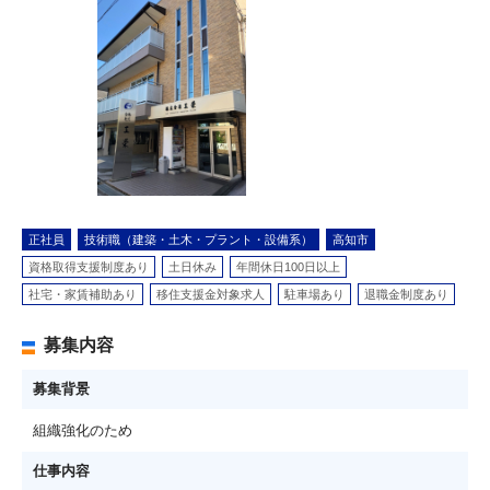
正社員
技術職（建築・土木・プラント・設備系）
高知市
資格取得支援制度あり
土日休み
年間休日100日以上
社宅・家賃補助あり
移住支援金対象求人
駐車場あり
退職金制度あり
募集内容
募集背景
組織強化のため
仕事内容