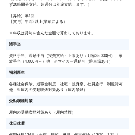
ず20時間分支給。超過分は別途支給します。）
【昇給】年1回
【賞与】年2回以上(業績による）
※年収は賞与を含んだ金額で算出しております。
諸手当
資格手当、通勤手当（実費支給・上限あり：月額35,000円）、家
族手当（4,000円～）他 ※マイカー通勤可（駐車場あり）
福利厚生
各種社会保険、退職金制度、社宅・独身寮、社員旅行、制服貸与
他 ※屋内の受動喫煙対策あり（屋内禁煙）
受動喫煙対策
屋内の受動喫煙対策あり（屋内禁煙）
休日休暇
年間休日124日（土曜、日曜、祝日、年末年始（12/29～1/3））、