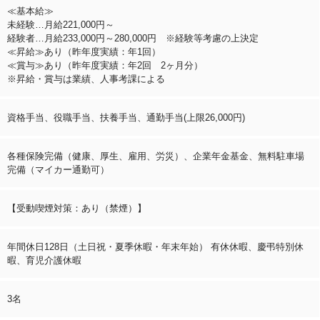
≪基本給≫
未経験…月給221,000円～
経験者…月給233,000円～280,000円 ※経験等考慮の上決定
≪昇給≫あり（昨年度実績：年1回）
≪賞与≫あり（昨年度実績：年2回 2ヶ月分）
※昇給・賞与は業績、人事考課による
資格手当、役職手当、扶養手当、通勤手当(上限26,000円)
各種保険完備（健康、厚生、雇用、労災）、企業年金基金、無料駐車場
完備（マイカー通勤可）
【受動喫煙対策：あり（禁煙）】
年間休日128日（土日祝・夏季休暇・年末年始） 有休休暇、慶弔特別休
暇、育児介護休暇
3名