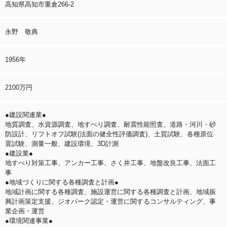
高知県高知市重倉266-2
永野 敬典
1956年
2100万円
●建設関連業●
地質調査、水資源調査、地すべり調査、耐震性能照査、道路・河川・砂
防設計、リフトオフ試験(法面の健全性評価調査)、土質試験、各種原位
置試験、測量一般、建設環境、3D計測
●建設業●
地すべり対策工事、アンカー工事、さく井工事、地盤改良工事、法面工
事
●地域づくりに関する各種調査と計画●
地域計画に関する各種調査、施設運営に関する各種調査と計画、地域振
興計画策定支援、ジオパーク認定・運営に関するコンサルティング、事
業企画・運営
●環境関連事業●