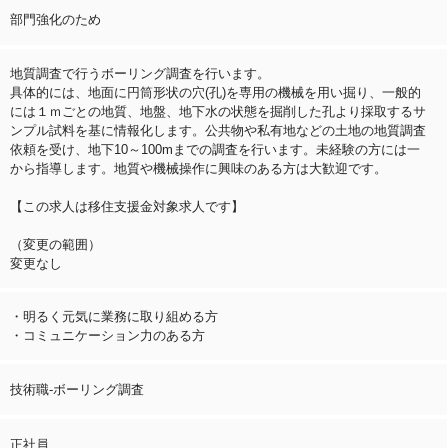
部門強化のため
地質調査で行うボーリング調査を行います。
具体的には、地面に円筒形状の穴(孔)を専用の機械を用い掘り、一般的
には１ｍごとの地質、地盤、地下水の状態を掘削した孔より採取するサ
ンプル試料を基に情報化します。公共物や私有地などの⼟地の地質調査
依頼を受け、地下10～100mまでの調査を⾏います。未経験の方には一
から指導します。地質や機械操作に興味のある方は大歓迎です。
【この求人は移住支援金対象求人です】
（変更の範囲）
変更なし
・明るく元気に業務に取り組める方
・コミュニケーション力のある方
技術職-ボーリング調査
正社員