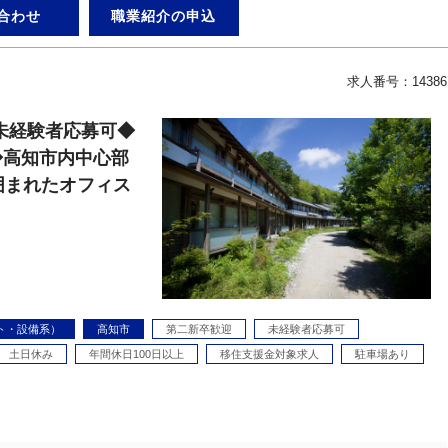
合わせ
職業紹介の申込
求人番号：14386
未経験者応募可◆
◆高知市内中心部
囲まれたオフィス
ト・設備系）
高知市
第二新卒歓迎
未経験者応募可
土日休み
年間休日100日以上
移住支援金対象求人
駐車場あり