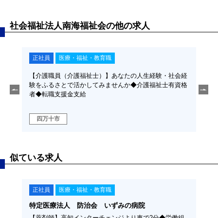
社会福祉法人南海福祉会の他の求人
正社員
医療・福祉・教育職
正
社会経
【介護職員（介護福祉士）】あなたの人生経験・社会経
【介
支給
験をふるさとで活かしてみませんか◆介護福祉士有資格
があ
者◆転職支援金支給
験・
援金
四万十市
四
似ている求人
正社員
医療・福祉・教育職
契
特定医療法人 防治会 いずみの病院
学校
ち」を
【薬剤師】高知インターチェンジより車で2分◆労働組
【保