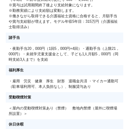
※賞与は試用期間終了後より支給対象になります。
※勤務実績により支給額は変動します。
※働きながら取得できる介護福祉士資格に合格すると、月額手当
や賞与支給額が増えます。モデル年収5年目：315万円（介護福祉
士取得済み）
諸手当
・夜勤手当20，000円（1回5，000円×4回）・通勤手当（上限21，
000円）・未就学児童支援金として、子ども1人月額5，000円（同
時支給3人まで）を支給
福利厚生
・雇用 労災 健康 厚生 財形 退職金共済 ・マイカー通勤可
（駐車場利用可、本人負担なし）、制服貸与あり
受動喫煙対策
＜屋内の受動喫煙対策あり（禁煙） 敷地内禁煙（屋外に喫煙場
所設置）＞
休日休暇