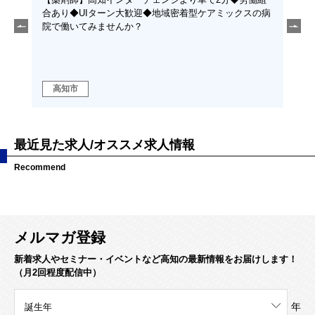
える仕
合あり◆UIターン大歓迎◆地域密着型ケアミックスの病
種ま
と支え
院で働いてみませんか？
いて
高知市
高
最近見た求人/オススメ求人情報
Recommend
メルマガ登録
新着求人やセミナー・イベントなど高知の最新情報をお届けします！
（月2回程度配信中）
年