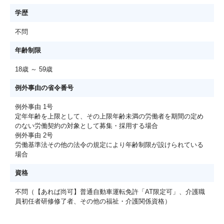
学歴
不問
年齢制限
18歳 ～ 59歳
例外事由の省令番号
例外事由 1号
定年年齢を上限として、その上限年齢未満の労働者を期間の定め
のない労働契約の対象として募集・採用する場合
例外事由 2号
労働基準法その他の法令の規定により年齢制限が設けられている
場合
資格
不問（【あれば尚可】普通自動車運転免許「AT限定可」、介護職
員初任者研修修了者、その他の福祉・介護関係資格）