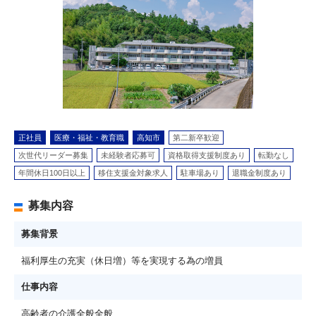
正社員
医療・福祉・教育職
高知市
第二新卒歓迎
次世代リーダー募集
未経験者応募可
資格取得支援制度あり
転勤なし
年間休日100日以上
移住支援金対象求人
駐車場あり
退職金制度あり
募集内容
募集背景
福利厚生の充実（休日増）等を実現する為の増員
仕事内容
高齢者の介護全般全般