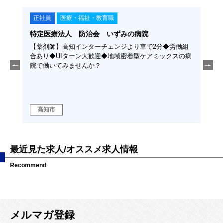
正社員
医療・福祉・教育職
契
特定医療法人 防治会 いずみの病院
学校
ち」を
【薬剤師】高知インターチェンジより車で2分◆労働組
【保
える仕
合あり◆UIターン大歓迎◆地域密着型ケアミックスの病
種ま
と支え
院で働いてみませんか？
いて
高知市
高
最近見た求人/オススメ求人情報
Recommend
メルマガ登録