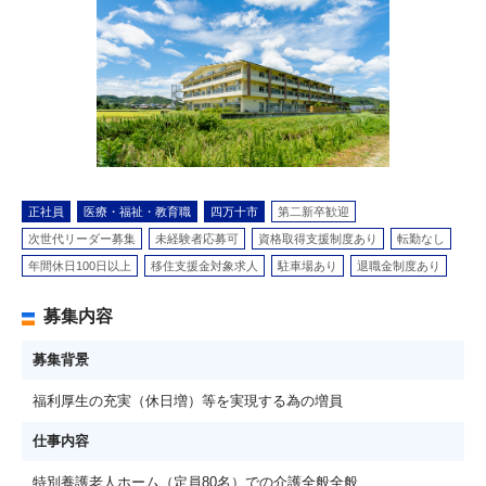
正社員
医療・福祉・教育職
四万十市
第二新卒歓迎
次世代リーダー募集
未経験者応募可
資格取得支援制度あり
転勤なし
年間休日100日以上
移住支援金対象求人
駐車場あり
退職金制度あり
募集内容
募集背景
福利厚生の充実（休日増）等を実現する為の増員
仕事内容
特別養護老人ホーム（定員80名）での介護全般全般