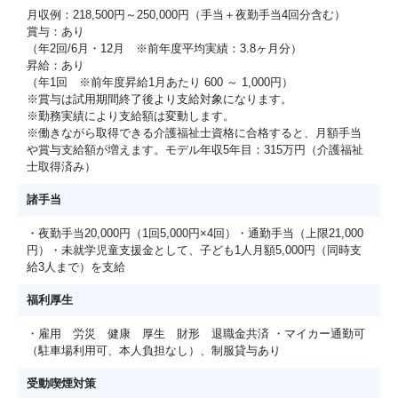
月収例：218,500円～250,000円（手当＋夜勤手当4回分含む）
賞与：あり
（年2回/6月・12月 ※前年度平均実績：3.8ヶ月分）
昇給：あり
（年1回 ※前年度昇給1月あたり 600 ～ 1,000円）
※賞与は試用期間終了後より支給対象になります。
※勤務実績により支給額は変動します。
※働きながら取得できる介護福祉士資格に合格すると、月額手当
や賞与支給額が増えます。モデル年収5年目：315万円（介護福祉
士取得済み）
諸手当
・夜勤手当20,000円（1回5,000円×4回）・通勤手当（上限21,000
円）・未就学児童支援金として、子ども1人月額5,000円（同時支
給3人まで）を支給
福利厚生
・雇用 労災 健康 厚生 財形 退職金共済 ・マイカー通勤可
（駐車場利用可、本人負担なし）、制服貸与あり
受動喫煙対策