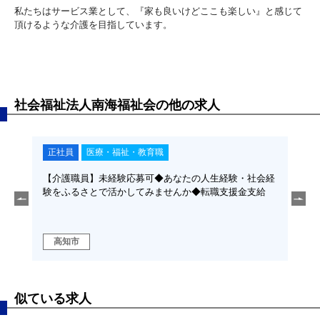
私たちはサービス業として、『家も良いけどここも楽しい』と感じて
頂けるような介護を目指しています。
社会福祉法人南海福祉会の他の求人
正社員
医療・福祉・教育職
正
経験
【介護職員】未経験応募可◆あなたの人生経験・社会経
【介
人生経
験をふるさとで活かしてみませんか◆転職支援金支給
験を
介護福
者◆
高知市
四
似ている求人