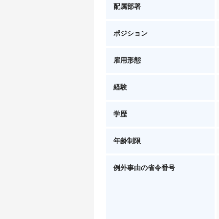
配属部署
ポジション
雇用形態
経験
学歴
年齢制限
例外事由の省令番号