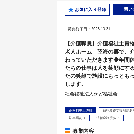
問い
お気に入り登録
募集終了日：2026-10-31
【介護職員】介護福祉士資
老人ホーム 望海の郷で、
わっていただきます◆年間休
たちの仕事は人を笑顔にす
たの笑顔で施設にもっとも
します。
社会福祉法人かど福祉会
高岡郡中土佐町
資格取得支援制度あ
駐車場あり
退職金制度あり
募集内容