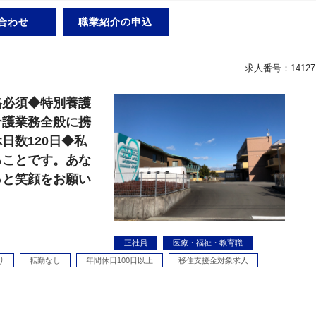
合わせ
職業紹介の申込
求人番号：14127
格必須◆特別養護
介護業務全般に携
日数120日◆私
ることです。あな
っと笑顔をお願い
正社員
医療・福祉・教育職
り
転勤なし
年間休日100日以上
移住支援金対象求人