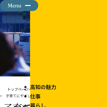
Menu
高知の魅力
トップページ
インタビュー記事一覧
仕事
高知県の概要
子育てにやさしい環境で半年間育休
暮らし
交通アクセス
仕事検索