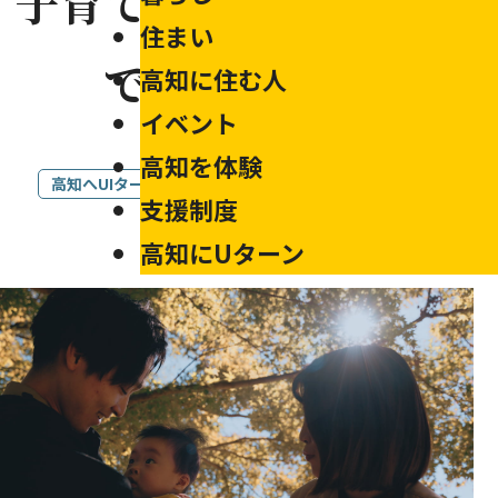
子育てにやさしい環境
住まい
高知ってこんなところ
募集記事から探す
市町村紹介
で半年間育休
高知に住む人
新着記事を見る
無料職業紹介
地域の注目記事
イベント
PR動画・パンフレット
農業・林業・漁業
出産・教育・子育て
掲載日：2024.12.18
高知を体験
福祉
医療・福祉
高知へUIターン
高知育休
高知男性育休
地方子育て
支援制度
地域おこし協力隊
防災・安全
お試し滞在施設
高知機型工業
父子手帳
高知にUターン
官公庁・公的機関
観光・楽しみ
ワーキングホリデー
起業・開業
どっぷり高知度（外部サイト）
継業・事業承継
専門スキルを活かす