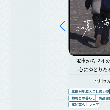
共感し合える仲間との
電車からマイ
出会い。広がる輪
心にゆとりあ
安岡さん・小松さん
北川さ
曽我さん・渡部さん
北川村地域おこし協⼒隊
動物との暮らし
商品開
高知へUIターン
よさこい祭り
⾼知暮らしフェア
ochi NEW STEP
移住者交流会