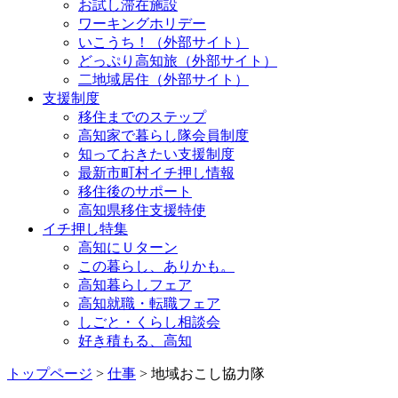
お試し滞在施設
ワーキングホリデー
いこうち！（外部サイト）
どっぷり高知旅（外部サイト）
二地域居住（外部サイト）
支援制度
移住までのステップ
高知家で暮らし隊会員制度
知っておきたい支援制度
最新市町村イチ押し情報
移住後のサポート
高知県移住支援特使
イチ押し特集
高知にＵターン
この暮らし、ありかも。
高知暮らしフェア
高知就職・転職フェア
しごと・くらし相談会
好き積もる、高知
トップページ
>
仕事
> 地域おこし協力隊