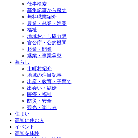
仕事検索
募集記事から探す
無料職業紹介
農業・林業・漁業
福祉
地域おこし協力隊
官公庁・公的機関
起業・開業
継業・事業承継
暮らし
市町村紹介
地域の注目記事
出産・教育・子育て
出会い・結婚
医療・福祉
防災・安全
観光・楽しみ
住まい
高知に住む人
イベント
高知を体験