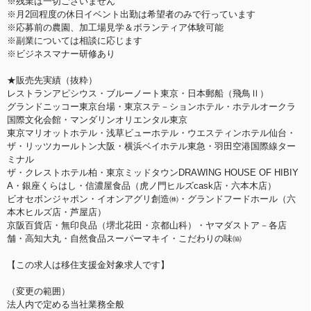
※残業は一切ございません
※月2回程度の休日イベント出勤は希望者のみで行っています
※応募前の農園、加工場見学＆ボランティア体験可能
※副業については相談に応じます
※ビジネスマナー研修あり
★販売先実績（抜粋）
レストランアピシウス・ブルーノート東京・日本郵船（飛鳥Ⅱ）
グランドニッコー東京台場・東京ステ－ションホテル・ホテルオークラ
国際文化会館・マンダリンオリエンタル東京
東京マリオットホテル・浅草ビューホテル・ウエスティンホテル仙台・
ザ・リッツカールトン大阪・横浜ベイホテル東急・羽田空港国際線ター
ミナル
ザ・クレストホテル柏・東京ミッドタウンDRAWING HOUSE OF HIBIY
A・銀座くらはし・信濃屋食品（虎ノ門ヒルズcask店・六本木店）
ビオセボンジャポン・イオンアグリ創造㈱・グランドフードホール（六
本木ヒルズ店・芦屋店）
京阪百貨店・無印良品（堺北花田・京都山科）・ヤマダストア－各店
舗・高知大丸・自然食品スーパーマキイ・こだわりの味㈿
【この求人は移住支援金対象求人です】
（変更の範囲）
法人内で定める当社業務全般