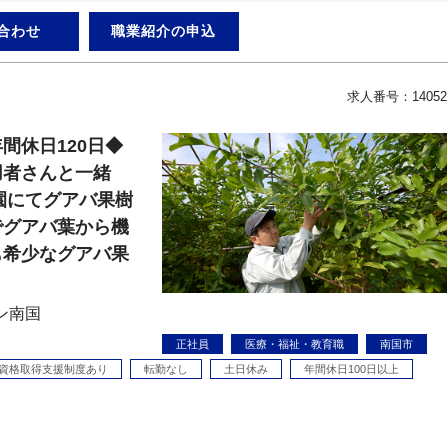
合わせ
職業紹介の申込
求人番号：14052
間休日120日◆
用者さんと一緒
農園にてグアバ果樹
でグアバ葉から機
も希少なグアバ果
ン南国
正社員
医療・福祉・教育職
南国市
資格取得支援制度あり
転勤なし
土日休み
年間休日100日以上