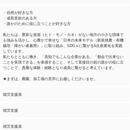
・自然が好きな方
・成長意欲のある方
・誰かのために役に立つことが好きな方
私たちは、豊富な資源（ヒト・モノ・カネ）がない地方の小さな団体で
も強みを活かし、心豊かで幸せな「日本の未来モデル（新規就農・有機
栽培・障がい者雇用）」に取り組み、SDGｓに繋がる6次産業化を実践
しています。
私たちとともに働き、「高知でもこんな企業がある」「都会で出来ない
ことを実現できる」を体感すること、そして直接目の前の誰かの役に立
つことで、貴重な体験・経験となり成長に繋がると考えています。
★まずは、農園、加工場の見学にお越しくださいませ。
就労支援員
就労支援
就労支援員