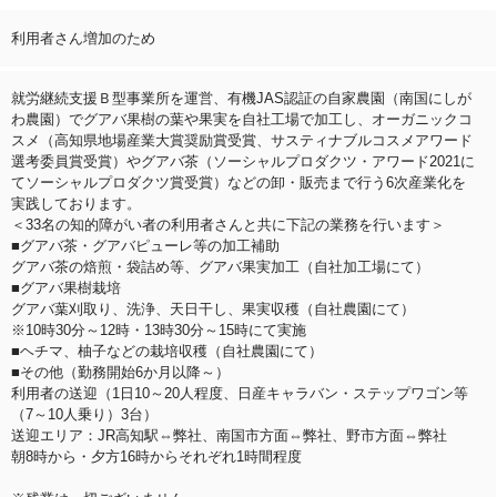
利用者さん増加のため
就労継続支援Ｂ型事業所を運営、有機JAS認証の自家農園（南国にしが
わ農園）でグアバ果樹の葉や果実を自社工場で加工し、オーガニックコ
スメ（高知県地場産業大賞奨励賞受賞、サスティナブルコスメアワード
選考委員賞受賞）やグアバ茶（ソーシャルプロダクツ・アワード2021に
てソーシャルプロダクツ賞受賞）などの卸・販売まで行う6次産業化を
実践しております。
＜33名の知的障がい者の利用者さんと共に下記の業務を行います＞
■グアバ茶・グアバピューレ等の加工補助
グアバ茶の焙煎・袋詰め等、グアバ果実加工（自社加工場にて）
■グアバ果樹栽培
グアバ葉刈取り、洗浄、天日干し、果実収穫（自社農園にて）
※10時30分～12時・13時30分～15時にて実施
■ヘチマ、柚子などの栽培収穫（自社農園にて）
■その他（勤務開始6か月以降～）
利用者の送迎（1日10～20人程度、日産キャラバン・ステップワゴン等
（7～10人乗り）3台）
送迎エリア：JR高知駅⇔弊社、南国市方面⇔弊社、野市方面⇔弊社
朝8時から・夕方16時からそれぞれ1時間程度