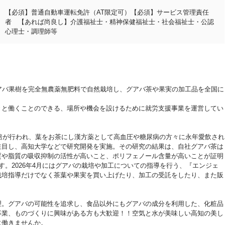
【必須】普通自動車運転免許（AT限定可）【必須】サービス管理責任
者 【あれば尚良し】介護福祉士・精神保健福祉士・社会福祉士・公認
心理士・調理師等
でグアバ果樹を完全無農薬無肥料で自然栽培し、グアバ茶や果実の加工品を全国に
きと働くことのできる、場所や機会を設けるために就労支援事業を運営してい
栽培が行われ、葉をお茶にし漢方薬として高血圧や糖尿病の方々に永年愛飲され
注目し、高知大学などで研究開発を実施。その研究の結果は、自社グアバ茶は
質や脂質の吸収抑制の活性が高いこと、ポリフェノール含量が高いことが証明
す。2026年4月にはグアバの栽培や加工についての指導を行う、『エンジェ
栽培指導だけでなく茶葉や果実を買い上げたり、加工の受託をしたり、また販
理。グアバの可能性を追求し、食品以外にもグアバの成分を利用した、化粧品
事業、ものづくりに興味がある方も大歓迎！！空気と水が美味しい高知の美し
に働きませんか。