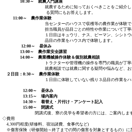
10:30～ 就農入門講座
就農するために知っておくべきことをご紹介し
る質問にもお答えします。
11
:00～ 農作業体験
当センターのハウスで収穫等の農作業が体験で
担当職員が品目ごとの特性や作業について丁寧にレ
１日目はキュウリ、ナス、ピーマン、シシトウのう
品目の作業をハウス内で体験します。
12:00～ 昼休み
13:00～ 農作業安全講習
14:00～ 農業機械操作体験＆個別就農相談
トラクターや管理機の操作を専門の職員が丁寧に
就農相談では就農に関する疑問や悩みなど、お気軽
２日目：8:30～ 農作業体験
１日目に体験していない残り３品目の作業をハウス
12:00～ 昼休み
13:15～ 場内案内
14:30～ 着替え・片付け・アンケート記入
15:00～ 閉講式
閉講式後、寮の見学を希望者の方には、ご案内しま
◇費用
4,300円程度(研修料、宿泊諸費、食事代など)
※傷害保険（研修開始～終了までの間の傷害を対象とするもの）に