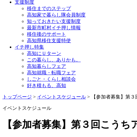
支援制度
移住までのステップ
高知家で暮らし隊会員制度
知っておきたい支援制度
最新市町村イチ押し情報
移住後のサポート
高知県移住支援特使
イチ押し特集
高知にＵターン
この暮らし、ありかも。
高知暮らしフェア
高知就職・転職フェア
しごと・くらし相談会
好き積もる、高知
トップページ
>
イベントスケジュール
> 【参加者募集】第
イベントスケジュール
【参加者募集】第３回こうち