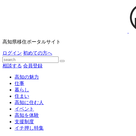
高知県移住ポータルサイト
ログイン
初めての方へ
相談する
会員登録
高知の魅力
仕事
暮らし
住まい
高知に住む人
イベント
高知を体験
支援制度
イチ押し特集