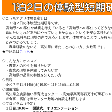
◇こうちアグリ体験合宿とは
１泊２日の体験型短期研修です。
高知県への移住や就農を考えていると「高知県への移住ってどうな
始めたいけれど本当にやっていけるかなぁ」という不安な気持ちが
そんな気持ちに現場の声でお応えします。体験することでしか得ら
とみつかるでしょう。
農業経験のない方、高知県に来たことのない方、大歓迎です。
★申込みは
こちら
★
◇こんな方にオススメ
・農業との相性を知りたい方
・農業の現場を体験してみたい方
・高知県の品目の特性を知りたい方
◇日程
令和７年11月14日(金)10:00～11月15日(土)15:20
◇開催場所
高知県立農業担い手育成センター (高知県高岡郡四万十町黒石６６
※食事、宿泊は当センター敷地内施設を利用します
◇プログラム（予定）
１
日目:10:00～ 開講式、オリエンテーション