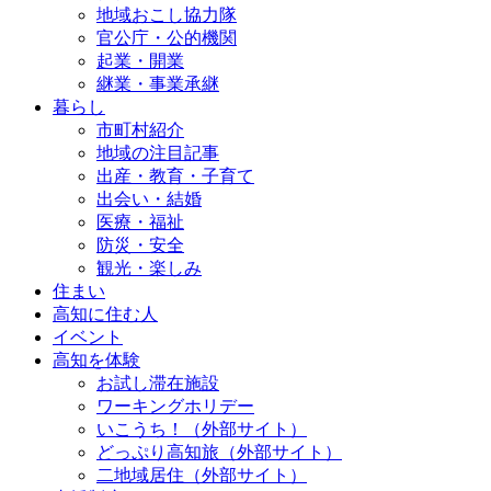
地域おこし協力隊
官公庁・公的機関
起業・開業
継業・事業承継
暮らし
市町村紹介
地域の注目記事
出産・教育・子育て
出会い・結婚
医療・福祉
防災・安全
観光・楽しみ
住まい
高知に住む人
イベント
高知を体験
お試し滞在施設
ワーキングホリデー
いこうち！（外部サイト）
どっぷり高知旅（外部サイト）
二地域居住（外部サイト）