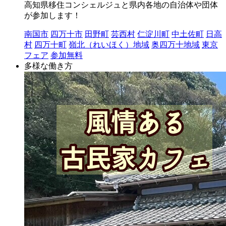
高知県移住コンシェルジュと県内各地の自治体や団体
が参加します！
南国市
四万十市
田野町
芸西村
仁淀川町
中土佐町
日高
村
四万十町
嶺北（れいほく）地域
奥四万十地域
東京
フェア
参加無料
多様な働き方