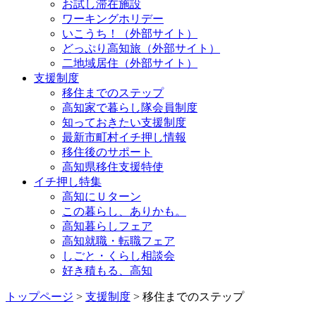
お試し滞在施設
ワーキングホリデー
いこうち！（外部サイト）
どっぷり高知旅（外部サイト）
二地域居住（外部サイト）
支援制度
移住までのステップ
高知家で暮らし隊会員制度
知っておきたい支援制度
最新市町村イチ押し情報
移住後のサポート
高知県移住支援特使
イチ押し特集
高知にＵターン
この暮らし、ありかも。
高知暮らしフェア
高知就職・転職フェア
しごと・くらし相談会
好き積もる、高知
トップページ
>
支援制度
> 移住までのステップ