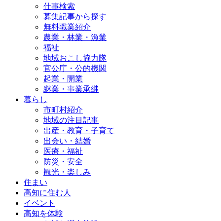
仕事検索
募集記事から探す
無料職業紹介
農業・林業・漁業
福祉
地域おこし協力隊
官公庁・公的機関
起業・開業
継業・事業承継
暮らし
市町村紹介
地域の注目記事
出産・教育・子育て
出会い・結婚
医療・福祉
防災・安全
観光・楽しみ
住まい
高知に住む人
イベント
高知を体験