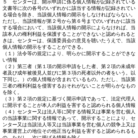
５ センターは、開示申請に係る個人情報が記録されている
文書等に次の各号のいずれかに該当する情報が記録されてい
る場合を除き、当該個人情報の開示をしなければならない。
ただし、当該情報が第２号から第６号までのいずれかに該当
する場合において、当該個人情報の開示によらなければ、当
該本人の権利利益を保護することができないと認められると
きは、センターは、保護委員会の意見を聴いたうえで、当該
個人情報の開示をすることができる。
（１）法令等の規定により、明らかに開示することができな
い情報
（２）第三者（第１項の開示申請をした者、第２項の未成年
者及び成年被後見人並びに第３項の死者以外の者をいう。以
下同じ。）の個人情報が含まれているもの。ただし、当該第
三者の権利利益を侵害するおそれがないことが明らかなもの
を除く。
（３）第２項の規定に基づく開示申請であって、法定代理人
に開示することが本人の利益を害すると認められる個人情報
（４）センター又は法人等に関する情報又は事業を営む個人
の当該事業に関する情報であって、開示することにより、セ
ンター又は当該法人等又は当該事業を営む個人の競争上又は
事業運営上の地位その他正当な利益を害すると認められるも
の。ただし、次に掲げる情報を除く。