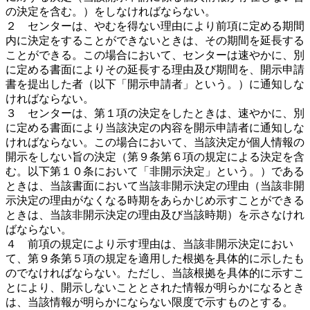
の決定を含む。）をしなければならない。
２ センターは、やむを得ない理由により前項に定める期間
内に決定をすることができないときは、その期間を延長する
ことができる。この場合において、センターは速やかに、別
に定める書面によりその延長する理由及び期間を、開示申請
書を提出した者（以下「開示申請者」という。）に通知しな
ければならない。
３ センターは、第１項の決定をしたときは、速やかに、別
に定める書面により当該決定の内容を開示申請者に通知しな
ければならない。この場合において、当該決定が個人情報の
開示をしない旨の決定（第９条第６項の規定による決定を含
む。以下第１０条において「非開示決定」という。）である
ときは、当該書面において当該非開示決定の理由（当該非開
示決定の理由がなくなる時期をあらかじめ示すことができる
ときは、当該非開示決定の理由及び当該時期）を示さなけれ
ばならない。
４ 前項の規定により示す理由は、当該非開示決定におい
て、第９条第５項の規定を適用した根拠を具体的に示したも
のでなければならない。ただし、当該根拠を具体的に示すこ
とにより、開示しないこととされた情報が明らかになるとき
は、当該情報が明らかにならない限度で示すものとする。