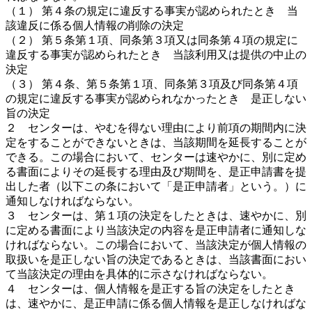
（１） 第４条の規定に違反する事実が認められたとき 当
該違反に係る個人情報の削除の決定
（２） 第５条第１項、同条第３項又は同条第４項の規定に
違反する事実が認められたとき 当該利用又は提供の中止の
決定
（３） 第４条、第５条第１項、同条第３項及び同条第４項
の規定に違反する事実が認められなかったとき 是正しない
旨の決定
２ センターは、やむを得ない理由により前項の期間内に決
定をすることができないときは、当該期間を延長することが
できる。この場合において、センターは速やかに、別に定め
る書面によりその延長する理由及び期間を、是正申請書を提
出した者（以下この条において「是正申請者」という。）に
通知しなければならない。
３ センターは、第１項の決定をしたときは、速やかに、別
に定める書面により当該決定の内容を是正申請者に通知しな
ければならない。この場合において、当該決定が個人情報の
取扱いを是正しない旨の決定であるときは、当該書面におい
て当該決定の理由を具体的に示さなければならない。
４ センターは、個人情報を是正する旨の決定をしたとき
は、速やかに、是正申請に係る個人情報を是正しなければな