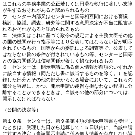
はこれらの事務事業の公正若しくは円滑な執行に著しい支障
が生ずるおそれがあると認められるもの
ウ センター内部又はセンターと国等相互間における審議、
検討、協議、調査、研究等に関する意思決定が不当に阻害さ
れるおそれがあると認められるもの
エ 法律又はこれに基づく政令の規定による主務大臣その他
の国の機関が行う指示等により公表してはならない旨が明示
されているもの、国等からの委託による調査等で、公表して
はならない旨の条件が付されているもの等、センターと国等
との協力関係又は信頼関係が著しく損なわれるもの
６ センターは、開示申請に係る個人情報が前項のいずれか
に該当する情報（同ただし書に該当するものを除く。）を記
録した部分とその他の部分からなる場合において、これらの
部分を容易に、かつ、開示申請の趣旨を損なわない程度に分
離することができるときは、当該その他の部分については、
開示しなければならない。
（公開の決定等）
第１０条 センターは、第９条第４項の開示申請書を受理し
たときは、受理した日から起算して１５日以内に、当該申請
に対する決定（当該開示申請に係る個人情報が存在しない旨