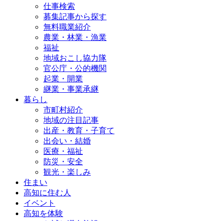
仕事検索
募集記事から探す
無料職業紹介
農業・林業・漁業
福祉
地域おこし協力隊
官公庁・公的機関
起業・開業
継業・事業承継
暮らし
市町村紹介
地域の注目記事
出産・教育・子育て
出会い・結婚
医療・福祉
防災・安全
観光・楽しみ
住まい
高知に住む人
イベント
高知を体験