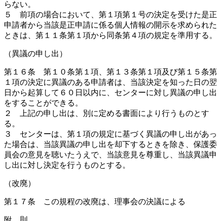
らない。
５ 前項の場合において、第１項第１号の決定を受けた是正
申請者から当該是正申請に係る個人情報の開示を求められた
ときは、第１１条第１項から同条第４項の規定を準用する。
（異議の申し出）
第１６条 第１０条第１項、第１３条第１項及び第１５条第
１項の決定に異議のある申請者は、当該決定を知った日の翌
日から起算して６０日以内に、センターに対し異議の申し出
をすることができる。
２ 上記の申し出は、別に定める書面により行うものとす
る。
３ センターは、第１項の規定に基づく異議の申し出があっ
た場合は、当該異議の申し出を却下するときを除き、保護委
員会の意見を聴いたうえで、当該意見を尊重し、当該異議申
し出に対し決定を行うものとする。
（改廃）
第１７条 この規程の改廃は、理事会の決議による
附 則