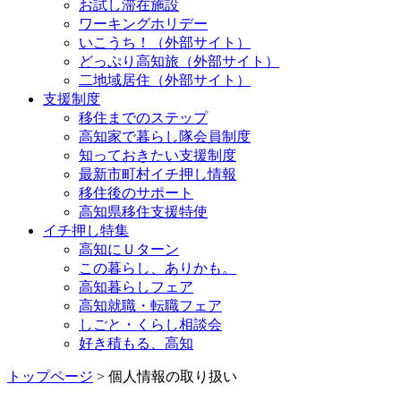
お試し滞在施設
ワーキングホリデー
いこうち！（外部サイト）
どっぷり高知旅（外部サイト）
二地域居住（外部サイト）
支援制度
移住までのステップ
高知家で暮らし隊会員制度
知っておきたい支援制度
最新市町村イチ押し情報
移住後のサポート
高知県移住支援特使
イチ押し特集
高知にＵターン
この暮らし、ありかも。
高知暮らしフェア
高知就職・転職フェア
しごと・くらし相談会
好き積もる、高知
トップページ
> 個人情報の取り扱い