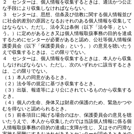
２ センターは、個人情報を収集するときは、適法かつ公正
な手段により収集しなければならない。
３ センターは、思想、信条及び信教に関する個人情報並び
に社会的差別の原因となるおそれのある個人情報を収集して
はならない。ただし、法令又は条例（以下「法令等」とい
う。）に定めがあるとき又は個人情報取扱事務の目的を達成
するためにセンターが必要があると認め、公社等個人情報保
護委員会（以下「保護委員会」という。）の意見を聴いたう
えで収集するときは、この限りでない。
４ センターは、個人情報を収集するときは、本人から収集
しなければならない。ただし、次のいずれかに該当するとき
は、この限りでない。
（１）本人の同意があるとき。
（２）法令等の規定に基づき収集するとき。
（３）出版、報道等により公にされているものから収集する
とき。
（４）個人の生命、身体又は財産の保護のため、緊急かつや
むを得ないと認められるとき。
（５）前各項目に掲げる場合のほか、保護委員会の意見を聴
いたうえで、本人から収集したのでは当該個人情報に係る個
人情報取扱事務の目的の達成に支障が生じ、又はその円滑な
実施を困難にするおそれがあるとセンターが認めるときその