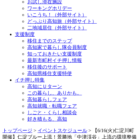
お試し滞在施設
ワーキングホリデー
いこうち！（外部サイト）
どっぷり高知旅（外部サイト）
二地域居住（外部サイト）
支援制度
移住までのステップ
高知家で暮らし隊会員制度
知っておきたい支援制度
最新市町村イチ押し情報
移住後のサポート
高知県移住支援特使
イチ押し特集
高知にＵターン
この暮らし、ありかも。
高知暮らしフェア
高知就職・転職フェア
しごと・くらし相談会
好き積もる、高知
トップページ
>
イベントスケジュール
> 【6/16(火)仁淀川町
開催】仁淀ブルー上流！景勝地「中津渓谷」上流の環境整備