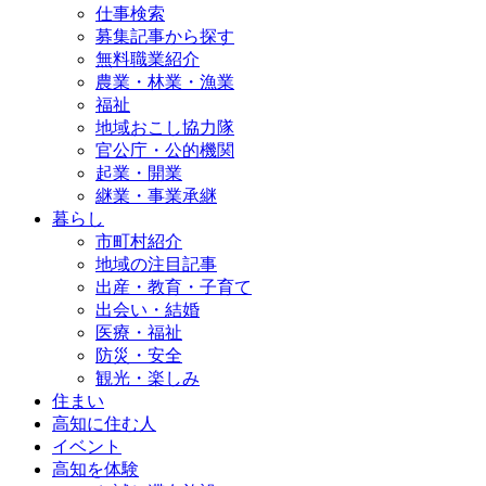
仕事検索
募集記事から探す
無料職業紹介
農業・林業・漁業
福祉
地域おこし協力隊
官公庁・公的機関
起業・開業
継業・事業承継
暮らし
市町村紹介
地域の注目記事
出産・教育・子育て
出会い・結婚
医療・福祉
防災・安全
観光・楽しみ
住まい
高知に住む人
イベント
高知を体験