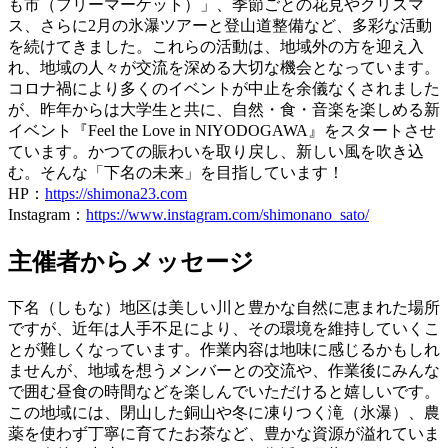
も市（フリーマーケット）」、季節ごとの花見やクリスマ
ス、さらに2月の氷瀑ツアーと登山道整備など、多彩な活動
を続けてきました。これらの活動は、地域外の方を迎え入
れ、地域の人々が交流を深める大切な機会となっています。
コロナ禍により多くのイベントが中止を余儀なくされました
が、昨年からは大学生と共に、自然・食・音楽を楽しめる新
イベント『Feel the Love in NIYODOGAWA』をスタートさせ
ています。かつての賑わいを取り戻し、新しい風を吹き込
む。そんな「下名の未来」を目指しています！
HP：
https://shimona23.com
Instagram：
https://www.instagram.com/shimonano_sato/
主催者からメッセージ
下名（しもな）地区は美しい川と豊かな自然に恵まれた場所
ですが、近年は人手不足により、その環境を維持していくこ
とが難しくなっています。作業内容は地味に感じるかもしれ
ませんが、地域を想うメンバーとの交流や、作業後にみんな
で囲む昼食の時間などを楽しんでいただけると嬉しいです。
この地域には、閉山した銅山や冬に凍りつく滝（氷瀑）、農
薬を使わず丁寧に育てたお茶など、豊かな資源が溢れていま