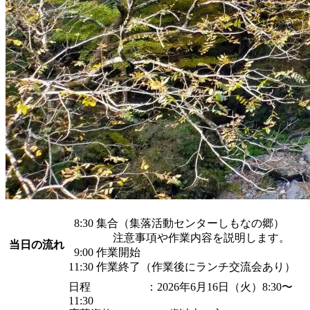
8:30 集合（集落活動センターしもなの郷）
注意事項や作業内容を説明します。
当日の流れ
9:00 作業開始
11:30 作業終了（作業後にランチ交流会あり）
日程 ：2026年6月16日（火）8:30〜
11:30