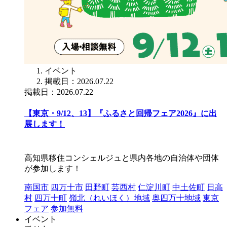
イベント
掲載日：2026.07.22
掲載日：2026.07.22
【東京・9/12、13】『ふるさと回帰フェア2026』に出
展します！
高知県移住コンシェルジュと県内各地の自治体や団体
が参加します！
南国市
四万十市
田野町
芸西村
仁淀川町
中土佐町
日高
村
四万十町
嶺北（れいほく）地域
奥四万十地域
東京
フェア
参加無料
イベント