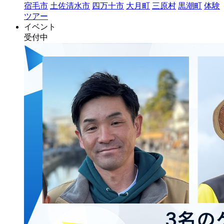
宿毛市
土佐清水市
四万十市
大月町
三原村
黒潮町
体験
ツアー
イベント
受付中