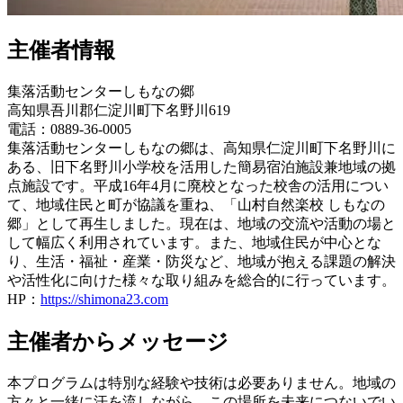
主催者情報
集落活動センターしもなの郷
高知県吾川郡仁淀川町下名野川619
電話：0889-36-0005
集落活動センターしもなの郷は、高知県仁淀川町下名野川に
ある、旧下名野川小学校を活用した簡易宿泊施設兼地域の拠
点施設です。平成16年4月に廃校となった校舎の活用につい
て、地域住民と町が協議を重ね、「山村自然楽校 しもなの
郷」として再生しました。現在は、地域の交流や活動の場と
して幅広く利用されています。また、地域住民が中心とな
り、生活・福祉・産業・防災など、地域が抱える課題の解決
や活性化に向けた様々な取り組みを総合的に行っています。
HP：
https://shimona23.com
主催者からメッセージ
本プログラムは特別な経験や技術は必要ありません。地域の
方々と一緒に汗を流しながら、この場所を未来につないでい