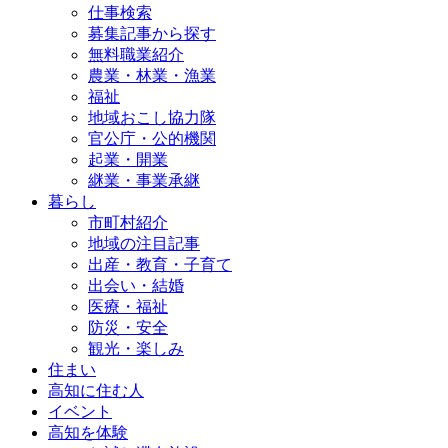
仕事検索
募集記事から探す
無料職業紹介
農業・林業・漁業
福祉
地域おこし協力隊
官公庁・公的機関
起業・開業
継業・事業承継
暮らし
市町村紹介
地域の注目記事
出産・教育・子育て
出会い・結婚
医療・福祉
防災・安全
観光・楽しみ
住まい
高知に住む人
イベント
高知を体験