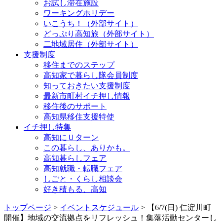
お試し滞在施設
ワーキングホリデー
いこうち！（外部サイト）
どっぷり高知旅（外部サイト）
二地域居住（外部サイト）
支援制度
移住までのステップ
高知家で暮らし隊会員制度
知っておきたい支援制度
最新市町村イチ押し情報
移住後のサポート
高知県移住支援特使
イチ押し特集
高知にＵターン
この暮らし、ありかも。
高知暮らしフェア
高知就職・転職フェア
しごと・くらし相談会
好き積もる、高知
トップページ
>
イベントスケジュール
> 【6/7(日) 仁淀川町
開催】地域の交流拠点をリフレッシュ！集落活動センターし