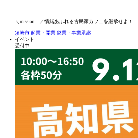
＼mission！／情緒あふれる古民家カフェを継承せよ！
須崎市
起業・開業
継業・事業承継
イベント
受付中