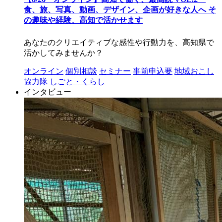
食、旅、写真、動画、デザイン、企画が好きな人へ そ
の趣味や経験、高知で活かせます
あなたのクリエイティブな感性や行動力を、高知県で
活かしてみませんか？
オンライン
個別相談
セミナー
事前申込要
地域おこし
協力隊
しごと・くらし
インタビュー