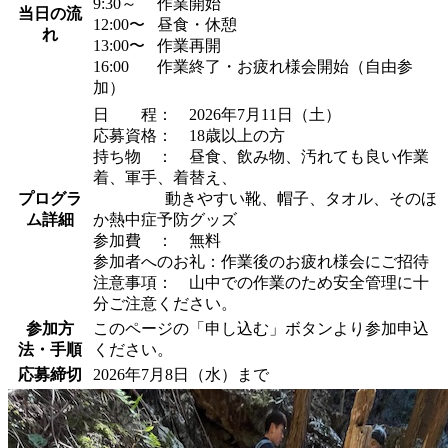
9:30～
作業開始
当日の流
12:00〜
昼食・休憩
れ
13:00〜
作業再開
16:00
作業終了・お疲れ様会開始（自由参
加）
日 程： 2026年7月11日（土）
応募資格： 18歳以上の方
持ち物 ： 昼食、飲み物、汚れても良い作業
着、軍手、着替え、
プログラ
動きやすい靴、帽子、タオル、そのほ
ム詳細
か熱中症予防グッズ
参加費 ： 無料
参加者へのお礼：作業後のお疲れ様会にご招待
注意事項： 山中での作業のため安全管理に十
分ご注意ください。
参加方
このページの「申し込む」ボタンより参加申込
法・手順
ください。
応募締切
2026年7月8日（水）まで