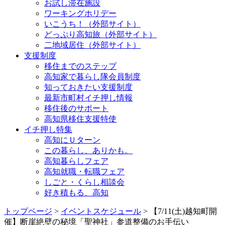
お試し滞在施設
ワーキングホリデー
いこうち！（外部サイト）
どっぷり高知旅（外部サイト）
二地域居住（外部サイト）
支援制度
移住までのステップ
高知家で暮らし隊会員制度
知っておきたい支援制度
最新市町村イチ押し情報
移住後のサポート
高知県移住支援特使
イチ押し特集
高知にＵターン
この暮らし、ありかも。
高知暮らしフェア
高知就職・転職フェア
しごと・くらし相談会
好き積もる、高知
トップページ
>
イベントスケジュール
> 【7/11(土)越知町開
催】断崖絶壁の秘境「聖神社」参道整備のお手伝い