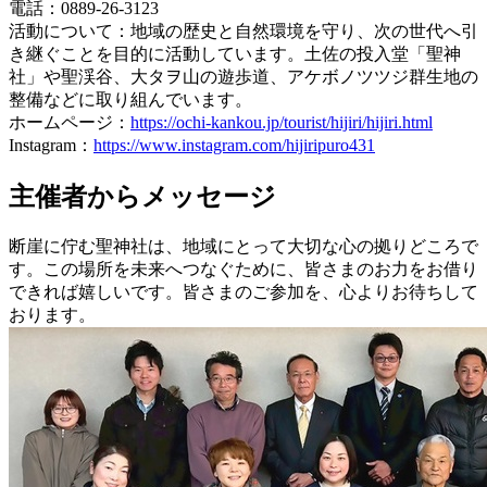
電話：0889-26-3123
活動について：地域の歴史と自然環境を守り、次の世代へ引
き継ぐことを目的に活動しています。土佐の投入堂「聖神
社」や聖渓谷、大タヲ山の遊歩道、アケボノツツジ群生地の
整備などに取り組んでいます。
ホームページ：
https://ochi-kankou.jp/tourist/hijiri/hijiri.html
Instagram：
https://www.instagram.com/hijiripuro431
主催者からメッセージ
断崖に佇む聖神社は、地域にとって大切な心の拠りどころで
す。この場所を未来へつなぐために、皆さまのお力をお借り
できれば嬉しいです。皆さまのご参加を、心よりお待ちして
おります。