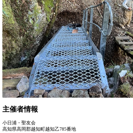
主催者情報
小日浦・聖友会
高知県高岡郡越知町越知乙785番地