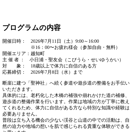
プログラムの内容
開催日時： 2026年7月11日（土）9:00～16:00
※16：00〜お疲れ様会（参加自由・無料）
開催エリア：越知町
主 催 者 ： 小日浦・聖友会（こびうら・せいゆうかい）
対 象： 18歳以上で体力に自信のある方
応募締切： 2026年7月8日（水）まで
断崖に建つ「聖神社」へ続く参道や遊歩道の整備をお手伝い
いただきます。
具体的には、老朽化した木橋の補強や崩れかけた道の補修、
遊歩道の整備作業を行います。作業は地域の方が丁寧に教え
てくれるため、体力に自信がある方なら特別な知識や経験は
必要ありません。
普段は立ち入る機会の少ない渓谷と山道の中での活動は、自
然の迫力や地域の想いを肌で感じられる貴重な体験ができる