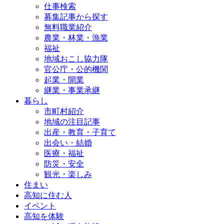
仕事検索
募集記事から探す
無料職業紹介
農業・林業・漁業
福祉
地域おこし協力隊
官公庁・公的機関
起業・開業
継業・事業承継
暮らし
市町村紹介
地域の注目記事
出産・教育・子育て
出会い・結婚
医療・福祉
防災・安全
観光・楽しみ
住まい
高知に住む人
イベント
高知を体験