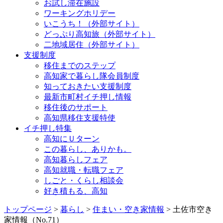
お試し滞在施設
ワーキングホリデー
いこうち！（外部サイト）
どっぷり高知旅（外部サイト）
二地域居住（外部サイト）
支援制度
移住までのステップ
高知家で暮らし隊会員制度
知っておきたい支援制度
最新市町村イチ押し情報
移住後のサポート
高知県移住支援特使
イチ押し特集
高知にＵターン
この暮らし、ありかも。
高知暮らしフェア
高知就職・転職フェア
しごと・くらし相談会
好き積もる、高知
トップページ
>
暮らし
>
住まい・空き家情報
> 土佐市空き
家情報（No.71）