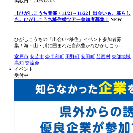
掲載日：2026.08.03
【ひがしこうち開催・11/21～11/22】出会いも、暮らし
も。ひがしこうち移住婚ツアー参加者募集！
NEW
ひがしこうちの「出会い×移住」イベント参加者募
集！海・山・川に囲まれた自然豊かなひがしこう…
室戸市
安芸市
奈半利町
田野町
安田町
芸西村
東部地域
高知
交流会
イベント
受付中