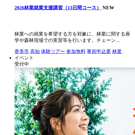
2026林業就業支援講習（13日間コース）
NEW
林業への就業を希望する方を対象に、林業に関する座
学や森林現場での実習等を行います。チェーン…
香美市
高知
体験ツアー
参加無料
事前申込要
林業
イベント
受付中