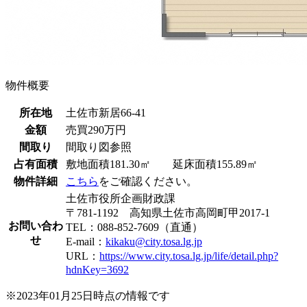
物件概要
所在地
土佐市新居66-41
金額
売買290万円
間取り
間取り図参照
占有面積
敷地面積181.30㎡ 延床面積155.89㎡
物件詳細
こちら
をご確認ください。
土佐市役所企画財政課
〒781-1192 高知県土佐市高岡町甲2017-1
お問い合わ
TEL：088-852-7609（直通）
せ
E-mail：
kikaku@city.tosa.lg.jp
URL：
https://www.city.tosa.lg.jp/life/detail.php?
hdnKey=3692
※2023年01月25日時点の情報です