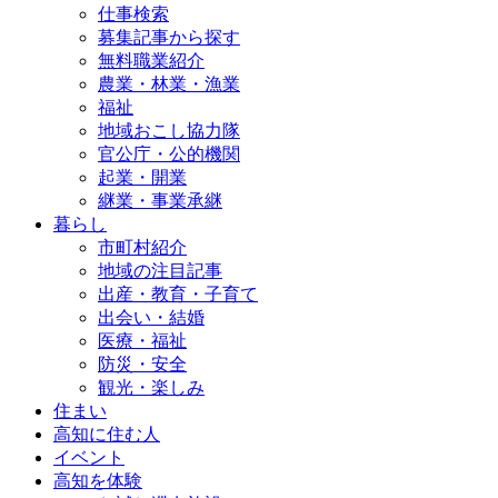
仕事検索
募集記事から探す
無料職業紹介
農業・林業・漁業
福祉
地域おこし協力隊
官公庁・公的機関
起業・開業
継業・事業承継
暮らし
市町村紹介
地域の注目記事
出産・教育・子育て
出会い・結婚
医療・福祉
防災・安全
観光・楽しみ
住まい
高知に住む人
イベント
高知を体験