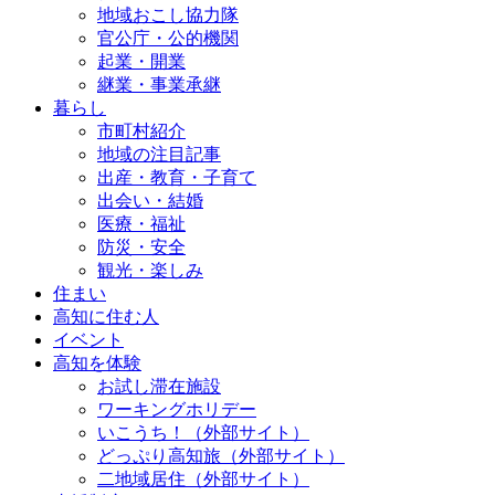
地域おこし協力隊
官公庁・公的機関
起業・開業
継業・事業承継
暮らし
市町村紹介
地域の注目記事
出産・教育・子育て
出会い・結婚
医療・福祉
防災・安全
観光・楽しみ
住まい
高知に住む人
イベント
高知を体験
お試し滞在施設
ワーキングホリデー
いこうち！（外部サイト）
どっぷり高知旅（外部サイト）
二地域居住（外部サイト）