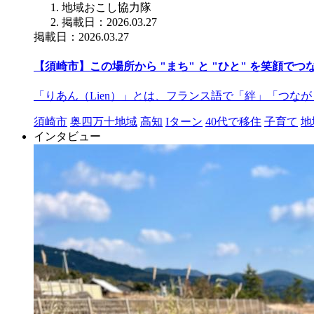
地域おこし協力隊
掲載日：2026.03.27
掲載日：2026.03.27
【須崎市】この場所から "まち" と "ひと" を笑顔でつ
「りあん（Lien）」とは、フランス語で「絆」「つな
須崎市
奥四万十地域
高知
Iターン
40代で移住
子育て
地
インタビュー