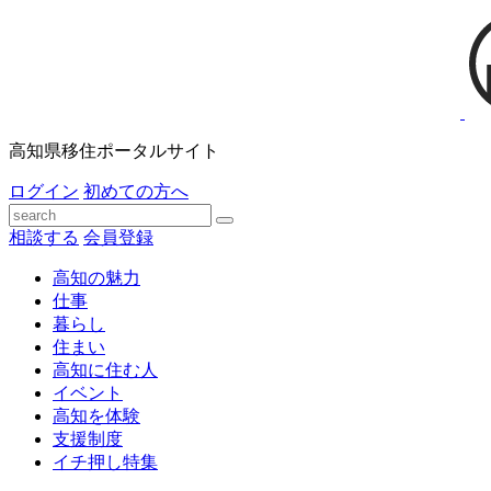
高知県移住ポータルサイト
ログイン
初めての方へ
相談する
会員登録
高知の魅力
仕事
暮らし
住まい
高知に住む人
イベント
高知を体験
支援制度
イチ押し特集