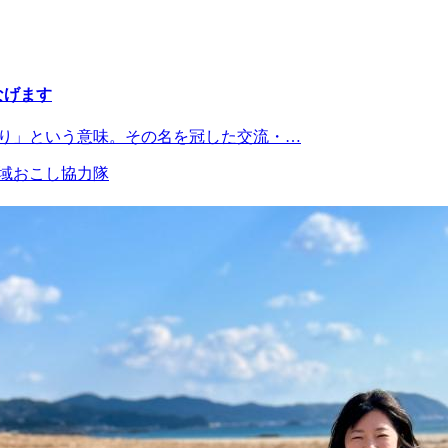
なげます
がり」という意味。その名を冠した交流・…
域おこし協力隊