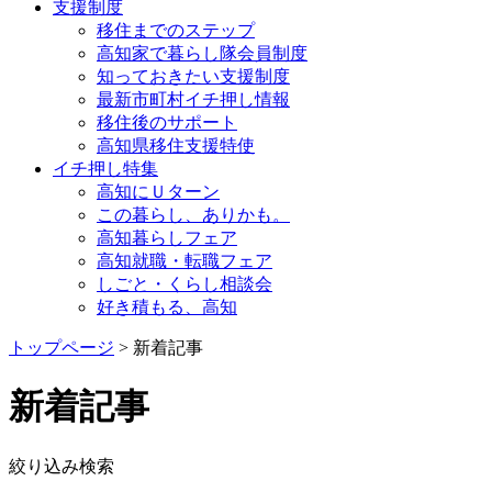
支援制度
移住までのステップ
高知家で暮らし隊会員制度
知っておきたい支援制度
最新市町村イチ押し情報
移住後のサポート
高知県移住支援特使
イチ押し特集
高知にＵターン
この暮らし、ありかも。
高知暮らしフェア
高知就職・転職フェア
しごと・くらし相談会
好き積もる、高知
トップページ
> 新着記事
新着記事
絞り込み検索