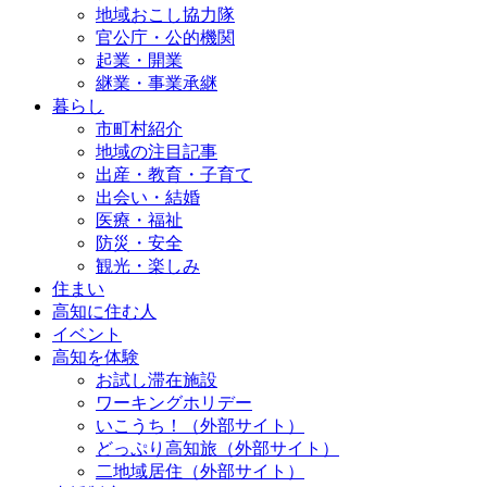
地域おこし協力隊
官公庁・公的機関
起業・開業
継業・事業承継
暮らし
市町村紹介
地域の注目記事
出産・教育・子育て
出会い・結婚
医療・福祉
防災・安全
観光・楽しみ
住まい
高知に住む人
イベント
高知を体験
お試し滞在施設
ワーキングホリデー
いこうち！（外部サイト）
どっぷり高知旅（外部サイト）
二地域居住（外部サイト）