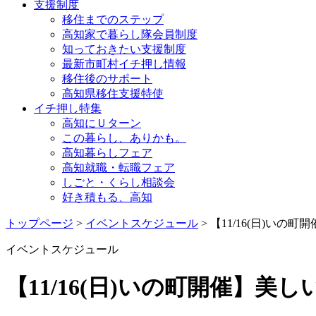
支援制度
移住までのステップ
高知家で暮らし隊会員制度
知っておきたい支援制度
最新市町村イチ押し情報
移住後のサポート
高知県移住支援特使
イチ押し特集
高知にＵターン
この暮らし、ありかも。
高知暮らしフェア
高知就職・転職フェア
しごと・くらし相談会
好き積もる、高知
トップページ
>
イベントスケジュール
> 【11/16(日)い
イベントスケジュール
【11/16(日)いの町開催】