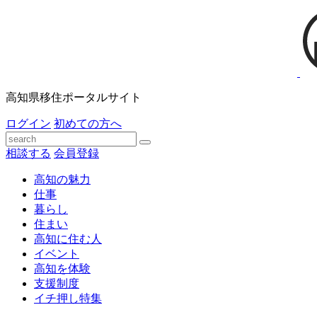
高知県移住ポータルサイト
ログイン
初めての方へ
相談する
会員登録
高知の魅力
仕事
暮らし
住まい
高知に住む人
イベント
高知を体験
支援制度
イチ押し特集