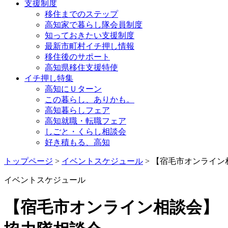
支援制度
移住までのステップ
高知家で暮らし隊会員制度
知っておきたい支援制度
最新市町村イチ押し情報
移住後のサポート
高知県移住支援特使
イチ押し特集
高知にＵターン
この暮らし、ありかも。
高知暮らしフェア
高知就職・転職フェア
しごと・くらし相談会
好き積もる、高知
トップページ
>
イベントスケジュール
> 【宿毛市オンライ
イベントスケジュール
【宿毛市オンライン相談会】