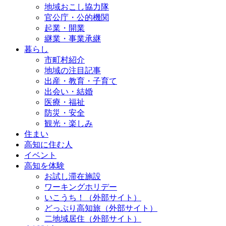
地域おこし協力隊
官公庁・公的機関
起業・開業
継業・事業承継
暮らし
市町村紹介
地域の注目記事
出産・教育・子育て
出会い・結婚
医療・福祉
防災・安全
観光・楽しみ
住まい
高知に住む人
イベント
高知を体験
お試し滞在施設
ワーキングホリデー
いこうち！（外部サイト）
どっぷり高知旅（外部サイト）
二地域居住（外部サイト）