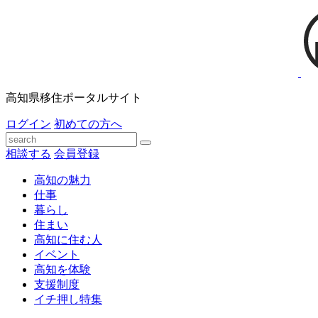
高知県移住ポータルサイト
ログイン
初めての方へ
相談する
会員登録
高知の魅力
仕事
暮らし
住まい
高知に住む人
イベント
高知を体験
支援制度
イチ押し特集