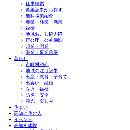
仕事検索
募集記事から探す
無料職業紹介
農業・林業・漁業
福祉
地域おこし協力隊
官公庁・公的機関
起業・開業
継業・事業承継
暮らし
市町村紹介
地域の注目記事
出産・教育・子育て
出会い・結婚
医療・福祉
防災・安全
観光・楽しみ
住まい
高知に住む人
イベント
高知を体験