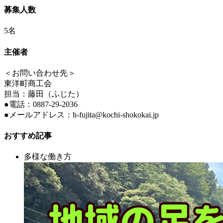
募集人数
5名
主催者
＜お問い合わせ先＞
東洋町商工会
担当：藤田（ふじた）
●電話：0887-29-2036
●メールアドレス：h-fujita@kochi-shokokai.jp
おすすめ記事
多様な働き方