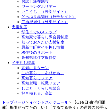
お試し滞在施設
ワーキングホリデー
いこうち！（外部サイト）
どっぷり高知旅（外部サイト）
二地域居住（外部サイト）
支援制度
移住までのステップ
高知家で暮らし隊会員制度
知っておきたい支援制度
最新市町村イチ押し情報
移住後のサポート
高知県移住支援特使
イチ押し特集
高知にＵターン
この暮らし、ありかも。
高知暮らしフェア
高知就職・転職フェア
しごと・くらし相談会
好き積もる、高知
トップページ
>
イベントスケジュール
> 【6/14(日)東洋町開
催】梅雨だってたのしい！「てるてる祭り」の運営のお手伝