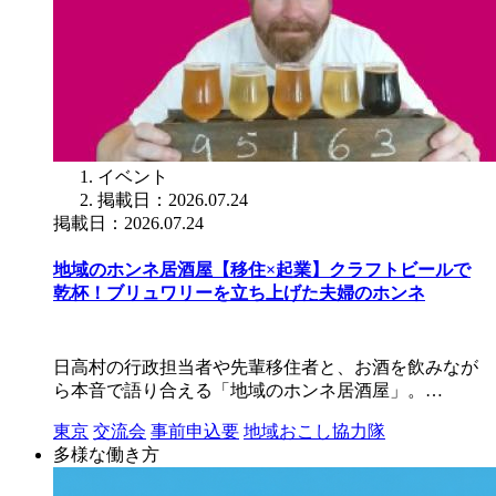
イベント
掲載日：2026.07.24
掲載日：2026.07.24
地域のホンネ居酒屋【移住×起業】クラフトビールで
乾杯！ブリュワリーを立ち上げた夫婦のホンネ
日高村の行政担当者や先輩移住者と、お酒を飲みなが
ら本音で語り合える「地域のホンネ居酒屋」。…
東京
交流会
事前申込要
地域おこし協力隊
多様な働き方