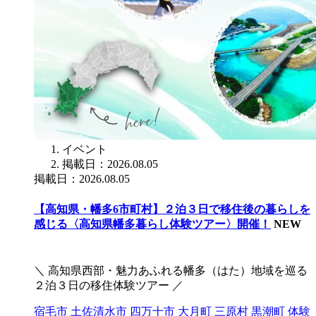
イベント
掲載日：2026.08.05
掲載日：2026.08.05
【高知県・幡多6市町村】２泊３日で移住後の暮らしを
感じる〈高知県幡多暮らし体験ツアー〉開催！
NEW
＼ 高知県西部・魅力あふれる幡多（はた）地域を巡る
２泊３日の移住体験ツアー ／
宿毛市
土佐清水市
四万十市
大月町
三原村
黒潮町
体験