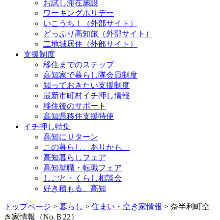
お試し滞在施設
ワーキングホリデー
いこうち！（外部サイト）
どっぷり高知旅（外部サイト）
二地域居住（外部サイト）
支援制度
移住までのステップ
高知家で暮らし隊会員制度
知っておきたい支援制度
最新市町村イチ押し情報
移住後のサポート
高知県移住支援特使
イチ押し特集
高知にＵターン
この暮らし、ありかも。
高知暮らしフェア
高知就職・転職フェア
しごと・くらし相談会
好き積もる、高知
トップページ
>
暮らし
>
住まい・空き家情報
> 奈半利町空
き家情報（No.Ｂ22）