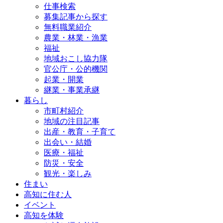
仕事検索
募集記事から探す
無料職業紹介
農業・林業・漁業
福祉
地域おこし協力隊
官公庁・公的機関
起業・開業
継業・事業承継
暮らし
市町村紹介
地域の注目記事
出産・教育・子育て
出会い・結婚
医療・福祉
防災・安全
観光・楽しみ
住まい
高知に住む人
イベント
高知を体験