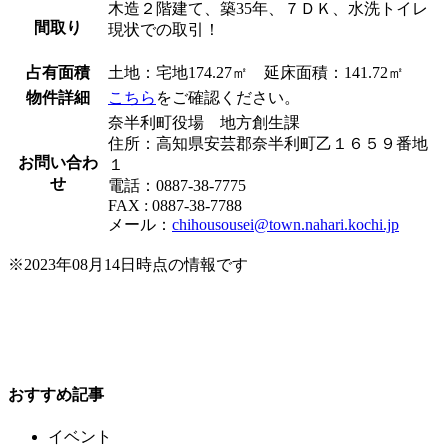
木造２階建て、築35年、７ＤＫ、水洗トイレ
間取り
現状での取引！
占有面積
土地：宅地174.27㎡ 延床面積：141.72㎡
物件詳細
こちら
をご確認ください。
奈半利町役場 地方創生課
住所：高知県安芸郡奈半利町乙１６５９番地
お問い合わ
１
せ
電話：0887-38-7775
FAX : 0887-38-7788
メール：
chihousousei@town.nahari.kochi.jp
※2023年08月14日時点の情報です
おすすめ記事
イベント