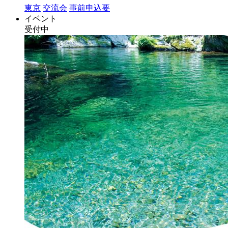
東京
交流会
事前申込要
イベント
受付中