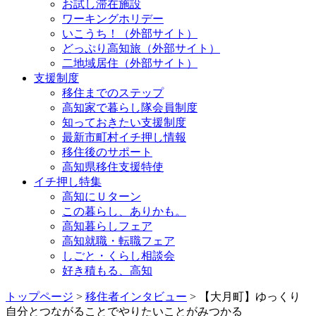
お試し滞在施設
ワーキングホリデー
いこうち！（外部サイト）
どっぷり高知旅（外部サイト）
二地域居住（外部サイト）
支援制度
移住までのステップ
高知家で暮らし隊会員制度
知っておきたい支援制度
最新市町村イチ押し情報
移住後のサポート
高知県移住支援特使
イチ押し特集
高知にＵターン
この暮らし、ありかも。
高知暮らしフェア
高知就職・転職フェア
しごと・くらし相談会
好き積もる、高知
トップページ
>
移住者インタビュー
> 【大月町】ゆっくり
自分とつながることでやりたいことがみつかる