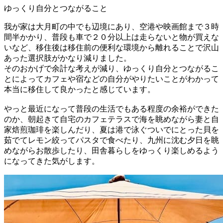
ゆっくり自分とつながること
我が家は大月町の中でも辺境にあり、空港や映画館まで３時
間半かかり、普段も車で２０分以上は走らないと物が買えな
いなど、移住後は移住前の便利な環境から離れることで沢山
あった選択肢がかなり減りました。
そのおかげで余計な考えが減り、ゆっくり自分とつながるこ
とによってカフェや宿などの自分がやりたいことがわかって
本当に移住して良かったと感じています。
やっと最近になって普段の生活でもある程度の余裕ができた
のか、朝起きて自宅のカフェテラスで海を眺めながら妻と自
家焙煎珈琲を楽しんだり、夏は港で泳ぐついでにとった貝を
茹でてレモン絞ってパスタで食べたり、九州に沈む夕日を眺
めながらお散歩したり、田舎暮らしをゆっくり楽しめるよう
になってきた気がします。