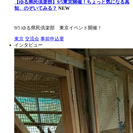
【ゆる県民倶楽部】9/5東京開催！ちょっと気になる高
知、のぞいてみる？
NEW
9/5 ゆる県民倶楽部 東京イベント開催！
東京
交流会
事前申込要
インタビュー