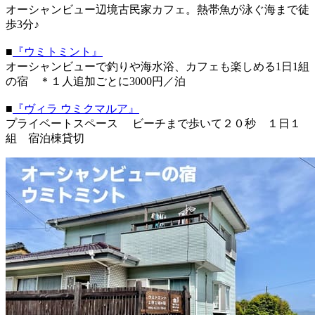
オーシャンビュー辺境古民家カフェ。熱帯魚が泳ぐ海まで徒
歩3分♪
■
『ウミトミント』
オーシャンビューで釣りや海水浴、カフェも楽しめる1日1組
の宿 ＊１人追加ごとに3000円／泊
■
『ヴィラ ウミクマルア』
プライベートスペース ビーチまで歩いて２０秒 １日１
組 宿泊棟貸切