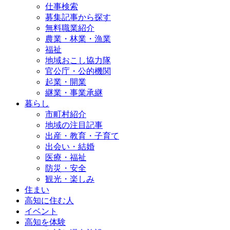
仕事検索
募集記事から探す
無料職業紹介
農業・林業・漁業
福祉
地域おこし協力隊
官公庁・公的機関
起業・開業
継業・事業承継
暮らし
市町村紹介
地域の注目記事
出産・教育・子育て
出会い・結婚
医療・福祉
防災・安全
観光・楽しみ
住まい
高知に住む人
イベント
高知を体験