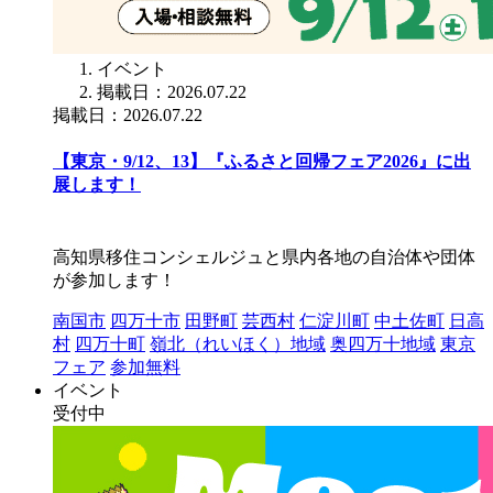
イベント
掲載日：2026.07.22
掲載日：2026.07.22
【東京・9/12、13】『ふるさと回帰フェア2026』に出
展します！
高知県移住コンシェルジュと県内各地の自治体や団体
が参加します！
南国市
四万十市
田野町
芸西村
仁淀川町
中土佐町
日高
村
四万十町
嶺北（れいほく）地域
奥四万十地域
東京
フェア
参加無料
イベント
受付中