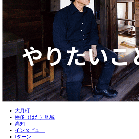
大月町
幡多（はた）地域
高知
インタビュー
Iターン