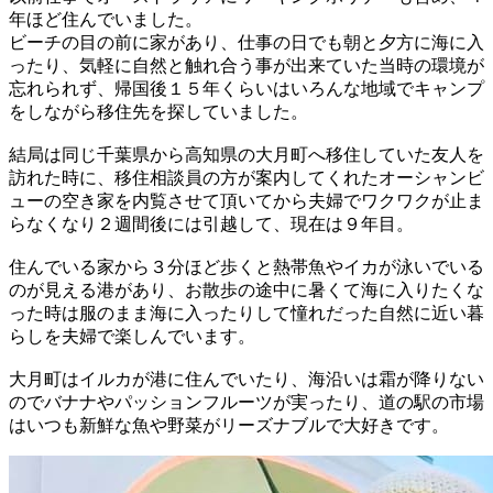
年ほど住んでいました。
ビーチの目の前に家があり、仕事の日でも朝と夕方に海に入
ったり、気軽に自然と触れ合う事が出来ていた当時の環境が
忘れられず、帰国後１５年くらいはいろんな地域でキャンプ
をしながら移住先を探していました。
結局は同じ千葉県から高知県の大月町へ移住していた友人を
訪れた時に、移住相談員の方が案内してくれたオーシャンビ
ューの空き家を内覧させて頂いてから夫婦でワクワクが止ま
らなくなり２週間後には引越して、現在は９年目。
住んでいる家から３分ほど歩くと熱帯魚やイカが泳いでいる
のが見える港があり、お散歩の途中に暑くて海に入りたくな
った時は服のまま海に入ったりして憧れだった自然に近い暮
らしを夫婦で楽しんでいます。
大月町はイルカが港に住んでいたり、海沿いは霜が降りない
のでバナナやパッションフルーツが実ったり、道の駅の市場
はいつも新鮮な魚や野菜がリーズナブルで大好きです。