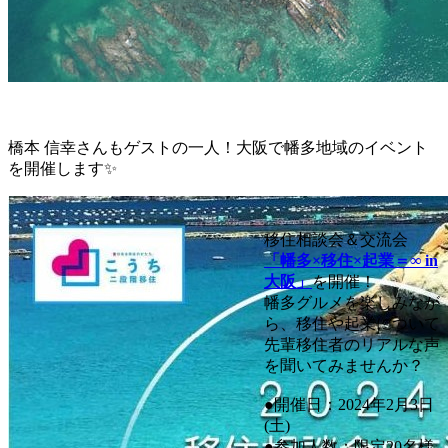
橋本 信幸さんもゲストの一人！大阪で幡多地域のイベント
を開催します✨
移住相談会＆交流会
「幡多×移住×起業＝∞ in
大阪」
を開催！
幡多グルメを楽しみなが
ら、移住や起業について
先輩移住者のリアルな声
を聞いてみませんか？
●開催日：2024年2月3日
(土)
●参加人数：限定20名様