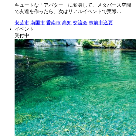
キュートな「アバター」に変身して、メタバース空間
で友達を作ったら、次はリアルイベントで実際…
安芸市
南国市
香南市
高知
交流会
事前申込要
イベント
受付中