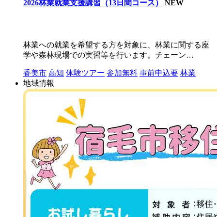
2026林業就業支援講習（13日間コース）
NEW
林業への就業を希望する方を対象に、林業に関する座
学や森林現場での実習等を行います。チェーン…
香美市
高知
体験ツアー
参加無料
事前申込要
林業
地域情報