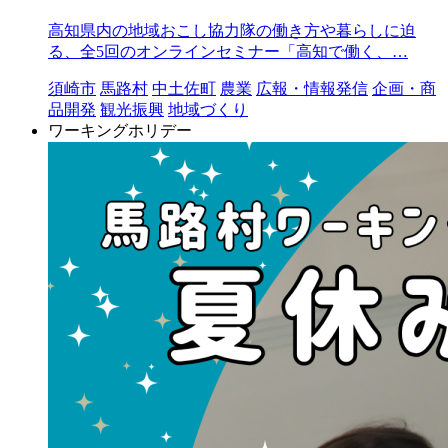
高知県内の地域おこし協力隊の働き方や暮らしに迫
る、全5回のオンラインセミナー「高知で働く、…
須崎市
馬路村
中土佐町
農業
広報・情報発信
企画・商
品開発
観光振興
地域づくり
ワーキングホリデー