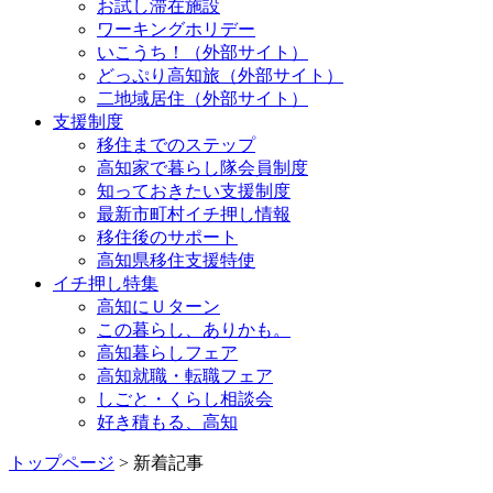
お試し滞在施設
ワーキングホリデー
いこうち！（外部サイト）
どっぷり高知旅（外部サイト）
二地域居住（外部サイト）
支援制度
移住までのステップ
高知家で暮らし隊会員制度
知っておきたい支援制度
最新市町村イチ押し情報
移住後のサポート
高知県移住支援特使
イチ押し特集
高知にＵターン
この暮らし、ありかも。
高知暮らしフェア
高知就職・転職フェア
しごと・くらし相談会
好き積もる、高知
トップページ
> 新着記事