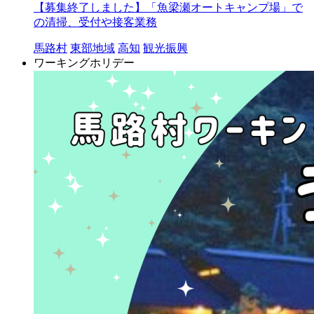
【募集終了しました】「魚梁瀬オートキャンプ場」で
の清掃、受付や接客業務
馬路村
東部地域
高知
観光振興
ワーキングホリデー