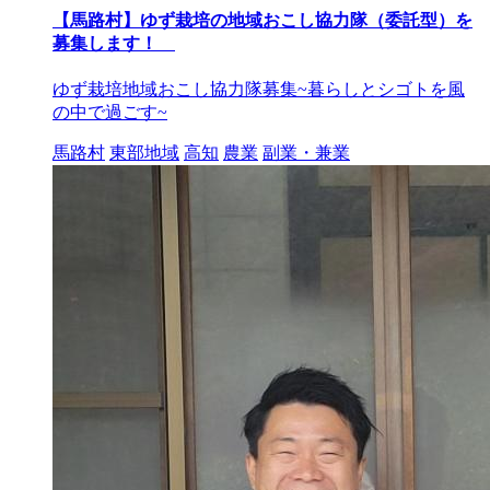
【馬路村】ゆず栽培の地域おこし協力隊（委託型）を
募集します！
ゆず栽培地域おこし協力隊募集~暮らしとシゴトを風
の中で過ごす~
馬路村
東部地域
高知
農業
副業・兼業