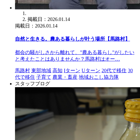
掲載日：2026.01.14
掲載日：2026.01.14
自然と生きる。農ある暮らしが叶う場所【馬路村】
都会の騒がしさから離れて、”農ある暮らし”がしたい
と考えたことはありませんか？馬路村はオー…
馬路村
東部地域
高知
Iターン
Uターン
20代で移住
30
代で移住
子育て
農業・畜産
地域おこし協力隊
スタッフブログ