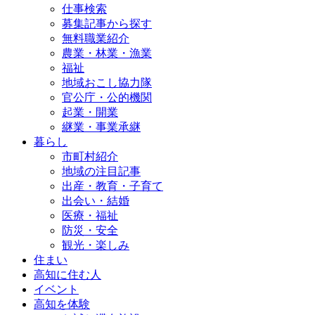
仕事検索
募集記事から探す
無料職業紹介
農業・林業・漁業
福祉
地域おこし協力隊
官公庁・公的機関
起業・開業
継業・事業承継
暮らし
市町村紹介
地域の注目記事
出産・教育・子育て
出会い・結婚
医療・福祉
防災・安全
観光・楽しみ
住まい
高知に住む人
イベント
高知を体験