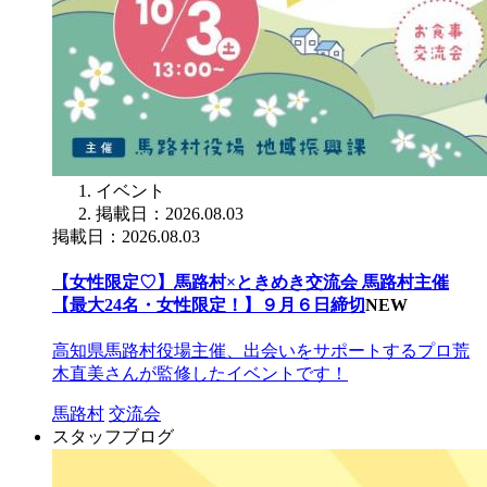
イベント
掲載日：2026.08.03
掲載日：2026.08.03
【女性限定♡】馬路村×ときめき交流会 馬路村主催
【最大24名・女性限定！】９月６日締切
NEW
高知県馬路村役場主催、出会いをサポートするプロ荒
木直美さんが監修したイベントです！
馬路村
交流会
スタッフブログ