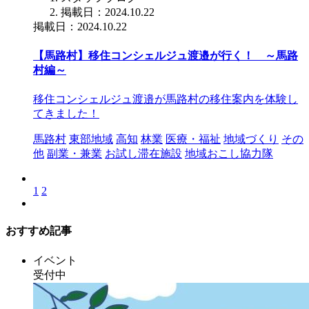
掲載日：2024.10.22
掲載日：2024.10.22
【馬路村】移住コンシェルジュ渡邉が行く！ ～馬路
村編～
移住コンシェルジュ渡邉が馬路村の移住案内を体験し
てきました！
馬路村
東部地域
高知
林業
医療・福祉
地域づくり
その
他
副業・兼業
お試し滞在施設
地域おこし協力隊
1
2
おすすめ記事
イベント
受付中