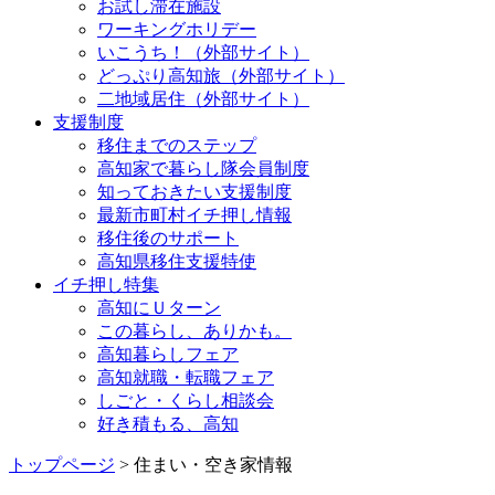
お試し滞在施設
ワーキングホリデー
いこうち！（外部サイト）
どっぷり高知旅（外部サイト）
二地域居住（外部サイト）
支援制度
移住までのステップ
高知家で暮らし隊会員制度
知っておきたい支援制度
最新市町村イチ押し情報
移住後のサポート
高知県移住支援特使
イチ押し特集
高知にＵターン
この暮らし、ありかも。
高知暮らしフェア
高知就職・転職フェア
しごと・くらし相談会
好き積もる、高知
トップページ
> 住まい・空き家情報