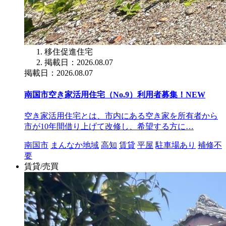
移住促進住宅
掲載日：2026.08.07
掲載日：2026.08.07
南国市空き家活用住宅（No.9）利用者募集！
NEW
空き家活用住宅とは、市内にある空き家を所有者から
市が10年間借り上げて改修し、希望する方に…
南国市
まんなか地域
高知
賃貸
平屋
駐車場あり
補修不
要
賃貸/売買