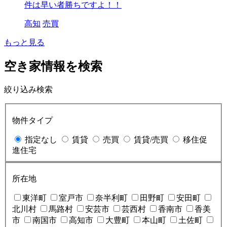
件は早い者勝ちですよ！！
高知
売買
もっと見る
空き家情報を検索
絞り込み検索
物件タイプ
指定なし
賃貸
売買
賃貸/売買
移住促
進住宅
所在地
東洋町
室戸市
奈半利町
田野町
安田町
北川村
馬路村
安芸市
芸西村
香南市
香美
市
南国市
高知市
大豊町
本山町
土佐町