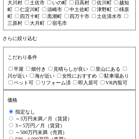
大川村
土佐市
いの町
日高村
佐川町
越知
町
仁淀川町
須崎市
中土佐町
津野町
梼原
町
四万十町
黒潮町
四万十市
土佐清水市
三原村
大月町
宿毛市
さらに絞り込む
こだわり条件
平屋
畑付き
見晴らしが良い
里山にある
川が近い
海が近い
女性におすすめ
駐車場あり
ペット可
リフォーム済
即入居可
VR内覧可
価格
指定なし
～3万円未満／月（賃貸）
3～5万円／月（賃貸）
～500万円未満（売買）