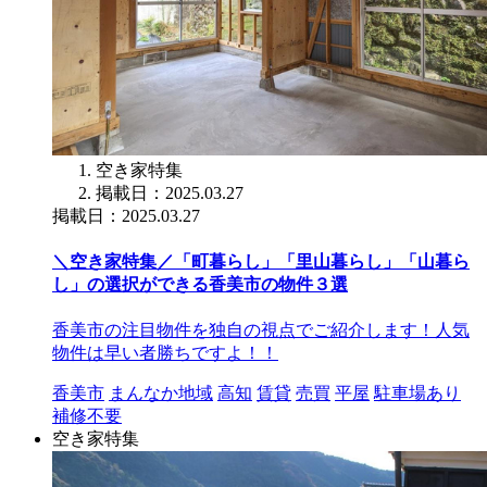
空き家特集
掲載日：2025.03.27
掲載日：2025.03.27
＼空き家特集／「町暮らし」「里山暮らし」「山暮ら
し」の選択ができる香美市の物件３選
香美市の注目物件を独自の視点でご紹介します！人気
物件は早い者勝ちですよ！！
香美市
まんなか地域
高知
賃貸
売買
平屋
駐車場あり
補修不要
空き家特集