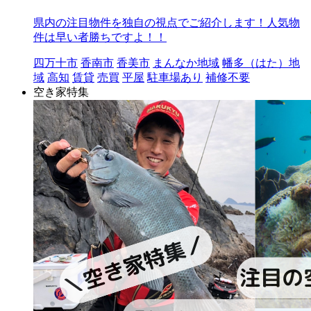
県内の注目物件を独自の視点でご紹介します！人気物
件は早い者勝ちですよ！！
四万十市
香南市
香美市
まんなか地域
幡多（はた）地
域
高知
賃貸
売買
平屋
駐車場あり
補修不要
空き家特集