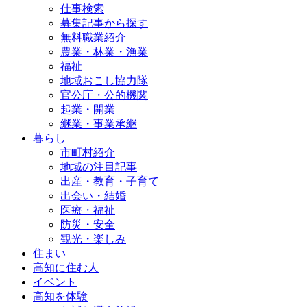
仕事検索
募集記事から探す
無料職業紹介
農業・林業・漁業
福祉
地域おこし協力隊
官公庁・公的機関
起業・開業
継業・事業承継
暮らし
市町村紹介
地域の注目記事
出産・教育・子育て
出会い・結婚
医療・福祉
防災・安全
観光・楽しみ
住まい
高知に住む人
イベント
高知を体験