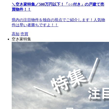
＼空き家特集／500万円以下！「○○付き」の戸建て売
買物件！！
県内の注目物件を独自の視点でご紹介します！人気物
件は早い者勝ちですよ！！
高知
売買
空き家特集