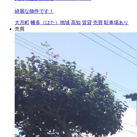
綺麗な物件です！
大月町
幡多（はた）地域
高知
賃貸
売買
駐車場あり
売買