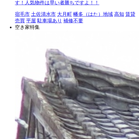
す！人気物件は早い者勝ちですよ！！
宿毛市
土佐清水市
大月町
幡多（はた）地域
高知
賃貸
売買
平屋
駐車場あり
補修不要
空き家特集