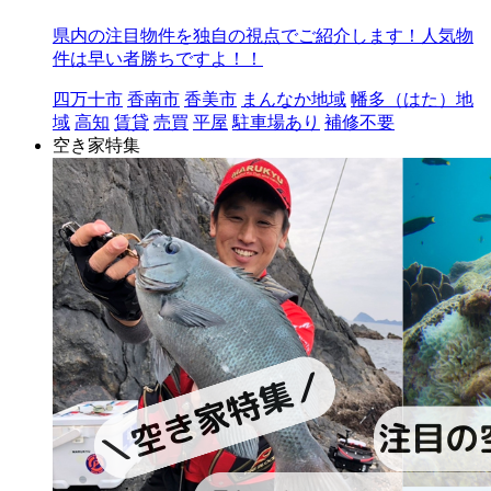
県内の注目物件を独自の視点でご紹介します！人気物
件は早い者勝ちですよ！！
四万十市
香南市
香美市
まんなか地域
幡多（はた）地
域
高知
賃貸
売買
平屋
駐車場あり
補修不要
空き家特集