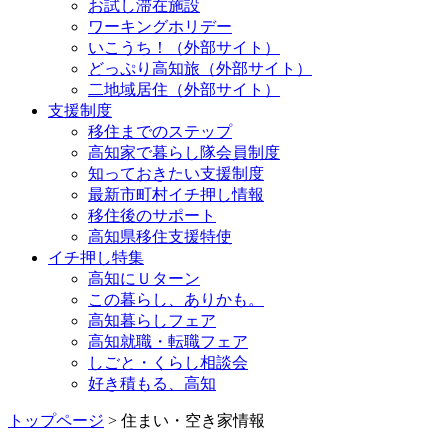
お試し滞在施設
ワーキングホリデー
いこうち！（外部サイト）
どっぷり高知旅（外部サイト）
二地域居住（外部サイト）
支援制度
移住までのステップ
高知家で暮らし隊会員制度
知っておきたい支援制度
最新市町村イチ押し情報
移住後のサポート
高知県移住支援特使
イチ押し特集
高知にＵターン
この暮らし、ありかも。
高知暮らしフェア
高知就職・転職フェア
しごと・くらし相談会
好き積もる、高知
トップページ
> 住まい・空き家情報