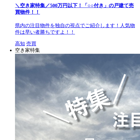
＼空き家特集／500万円以下！「○○付き」の戸建て売
買物件！！
県内の注目物件を独自の視点でご紹介します！人気物
件は早い者勝ちですよ！！
高知
売買
空き家特集