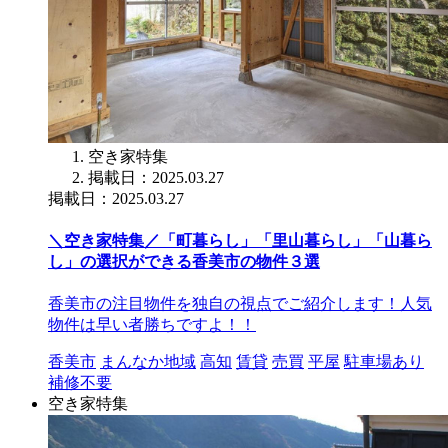
空き家特集
掲載日：2025.03.27
掲載日：2025.03.27
＼空き家特集／「町暮らし」「里山暮らし」「山暮ら
し」の選択ができる香美市の物件３選
香美市の注目物件を独自の視点でご紹介します！人気
物件は早い者勝ちですよ！！
香美市
まんなか地域
高知
賃貸
売買
平屋
駐車場あり
補修不要
空き家特集