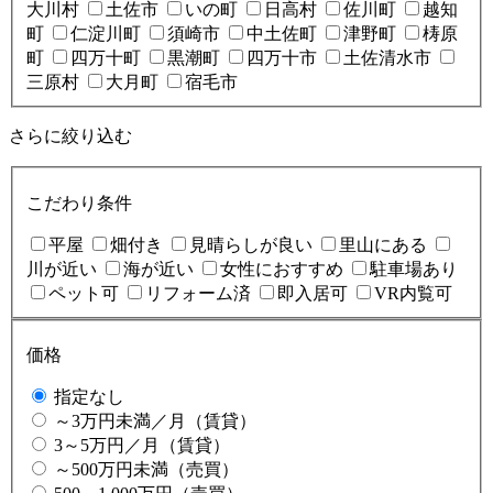
大川村
土佐市
いの町
日高村
佐川町
越知
町
仁淀川町
須崎市
中土佐町
津野町
梼原
町
四万十町
黒潮町
四万十市
土佐清水市
三原村
大月町
宿毛市
さらに絞り込む
こだわり条件
平屋
畑付き
見晴らしが良い
里山にある
川が近い
海が近い
女性におすすめ
駐車場あり
ペット可
リフォーム済
即入居可
VR内覧可
価格
指定なし
～3万円未満／月（賃貸）
3～5万円／月（賃貸）
～500万円未満（売買）