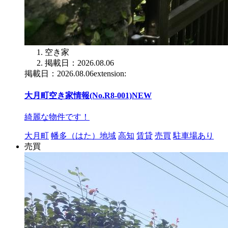
空き家
掲載日：2026.08.06
掲載日：2026.08.06extension:
大月町空き家情報(No.R8-001)
NEW
綺麗な物件です！
大月町
幡多（はた）地域
高知
賃貸
売買
駐車場あり
売買