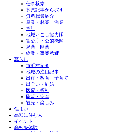
仕事検索
募集記事から探す
無料職業紹介
農業・林業・漁業
福祉
地域おこし協力隊
官公庁・公的機関
起業・開業
継業・事業承継
暮らし
市町村紹介
地域の注目記事
出産・教育・子育て
出会い・結婚
医療・福祉
防災・安全
観光・楽しみ
住まい
高知に住む人
イベント
高知を体験