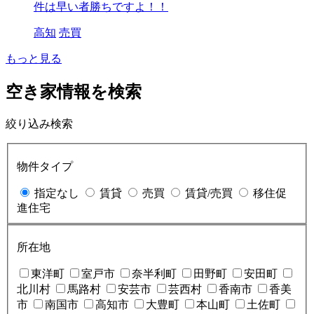
件は早い者勝ちですよ！！
高知
売買
もっと見る
空き家情報を検索
絞り込み検索
物件タイプ
指定なし
賃貸
売買
賃貸/売買
移住促
進住宅
所在地
東洋町
室戸市
奈半利町
田野町
安田町
北川村
馬路村
安芸市
芸西村
香南市
香美
市
南国市
高知市
大豊町
本山町
土佐町