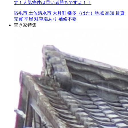
す！人気物件は早い者勝ちですよ！！
宿毛市
土佐清水市
大月町
幡多（はた）地域
高知
賃貸
売買
平屋
駐車場あり
補修不要
空き家特集