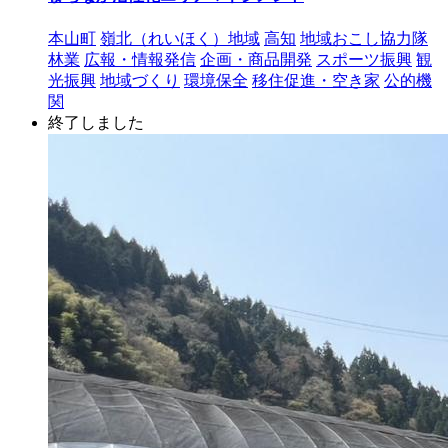
本山町
嶺北（れいほく）地域
高知
地域おこし協力隊
林業
広報・情報発信
企画・商品開発
スポーツ振興
観
光振興
地域づくり
環境保全
移住促進・空き家
公的機
関
終了しました