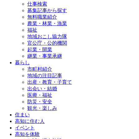
仕事検索
募集記事から探す
無料職業紹介
農業・林業・漁業
福祉
地域おこし協力隊
官公庁・公的機関
起業・開業
継業・事業承継
暮らし
市町村紹介
地域の注目記事
出産・教育・子育て
出会い・結婚
医療・福祉
防災・安全
観光・楽しみ
住まい
高知に住む人
イベント
高知を体験