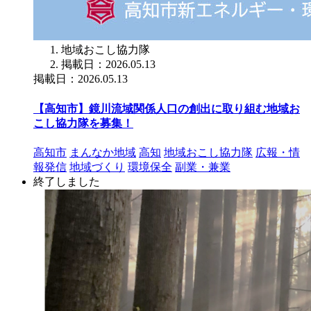
地域おこし協力隊
掲載日：2026.05.13
掲載日：2026.05.13
【高知市】鏡川流域関係人口の創出に取り組む地域お
こし協力隊を募集！
高知市
まんなか地域
高知
地域おこし協力隊
広報・情
報発信
地域づくり
環境保全
副業・兼業
終了しました