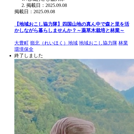
掲載日：2025.09.08
掲載日：2025.09.08
【地域おこし協力隊】四国山地の真ん中で森と里を活
かしながら暮らしませんか？～薬草木栽培と林業～
大豊町
嶺北（れいほく）地域
地域おこし協力隊
林業
環境保全
終了しました