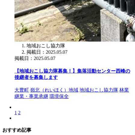
地域おこし協力隊
掲載日：2025.05.07
掲載日：2025.05.07
【地域おこし協力隊募集！】集落活動センター西峰の
後継者を募集します
大豊町
嶺北（れいほく）地域
地域おこし協力隊
林業
継業・事業承継
環境保全
1
2
おすすめ記事