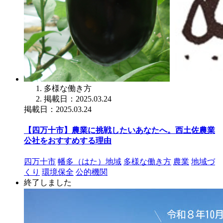
多様な働き方
掲載日：2025.03.24
掲載日：2025.03.24
【四万十市】農業に挑戦したいあなたへ。西土佐農業
公社をおすすめする理由
四万十市
幡多（はた）地域
多様な働き方
農業
地域づ
くり
環境保全
公的機関
終了しました