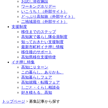
お試し滞在施設
ワーキングホリデー
いこうち！（外部サイト）
どっぷり高知旅（外部サイト）
二地域居住（外部サイト）
支援制度
移住までのステップ
高知家で暮らし隊会員制度
知っておきたい支援制度
最新市町村イチ押し情報
移住後のサポート
高知県移住支援特使
イチ押し特集
高知にＵターン
この暮らし、ありかも。
高知暮らしフェア
高知就職・転職フェア
しごと・くらし相談会
好き積もる、高知
トップページ
> 募集記事から探す