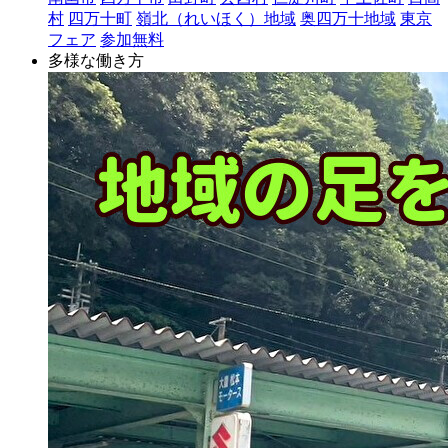
村
四万十町
嶺北（れいほく）地域
奥四万十地域
東京
フェア
参加無料
多様な働き方