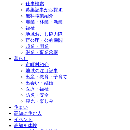
仕事検索
募集記事から探す
無料職業紹介
農業・林業・漁業
福祉
地域おこし協力隊
官公庁・公的機関
起業・開業
継業・事業承継
暮らし
市町村紹介
地域の注目記事
出産・教育・子育て
出会い・結婚
医療・福祉
防災・安全
観光・楽しみ
住まい
高知に住む人
イベント
高知を体験