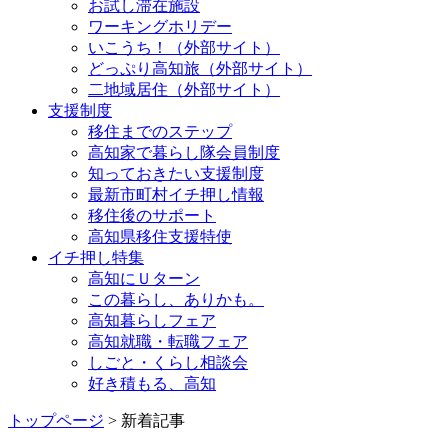
お試し滞在施設
ワーキングホリデー
いこうち！（外部サイト）
どっぷり高知旅（外部サイト）
二地域居住（外部サイト）
支援制度
移住までのステップ
高知家で暮らし隊会員制度
知っておきたい支援制度
最新市町村イチ押し情報
移住後のサポート
高知県移住支援特使
イチ押し特集
高知にＵターン
この暮らし、ありかも。
高知暮らしフェア
高知就職・転職フェア
しごと・くらし相談会
好き積もる、高知
トップページ
> 新着記事