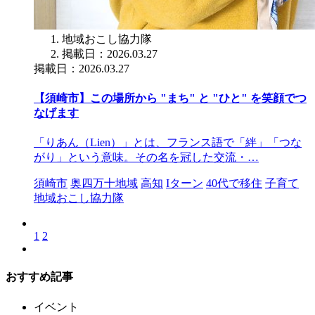
地域おこし協力隊
掲載日：2026.03.27
掲載日：2026.03.27
【須崎市】この場所から "まち" と "ひと" を笑顔でつ
なげます
「りあん（Lien）」とは、フランス語で「絆」「つな
がり」という意味。その名を冠した交流・…
須崎市
奥四万十地域
高知
Iターン
40代で移住
子育て
地域おこし協力隊
1
2
おすすめ記事
イベント