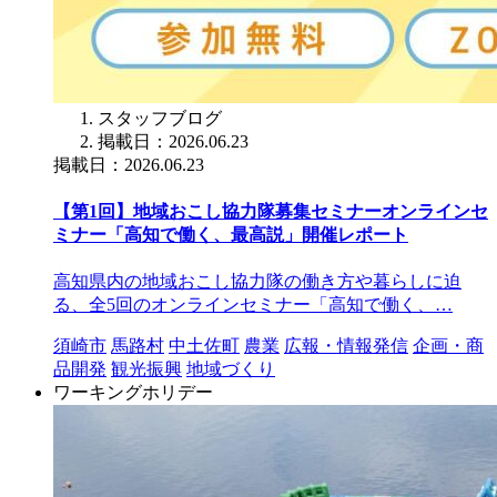
スタッフブログ
掲載日：2026.06.23
掲載日：2026.06.23
【第1回】地域おこし協力隊募集セミナーオンラインセ
ミナー「高知で働く、最高説」開催レポート
高知県内の地域おこし協力隊の働き方や暮らしに迫
る、全5回のオンラインセミナー「高知で働く、…
須崎市
馬路村
中土佐町
農業
広報・情報発信
企画・商
品開発
観光振興
地域づくり
ワーキングホリデー