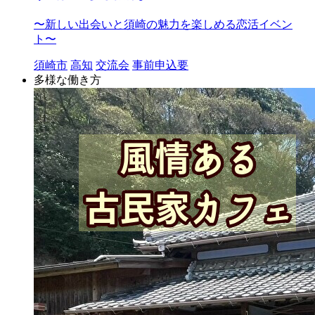
〜新しい出会いと須崎の魅力を楽しめる恋活イベン
ト〜
須崎市
高知
交流会
事前申込要
多様な働き方