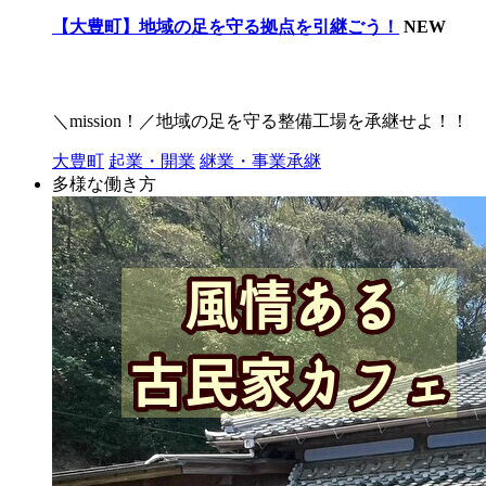
【大豊町】地域の足を守る拠点を引継ごう！
NEW
＼mission！／地域の足を守る整備工場を承継せよ！！
大豊町
起業・開業
継業・事業承継
多様な働き方