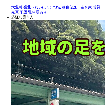
大豊町
嶺北（れいほく）地域
移住促進・空き家
賃貸
売買
平屋
駐車場あり
多様な働き方