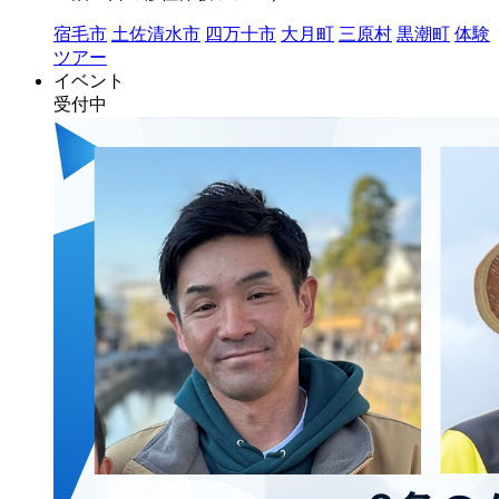
宿毛市
土佐清水市
四万十市
大月町
三原村
黒潮町
体験
ツアー
イベント
受付中