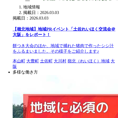
地域情報
掲載日：2026.03.03
掲載日：2026.03.03
【嶺北地域】地域PRイベント「土佐れいほく交流会＠
大阪」をレポート！
餅つき大会のほか、地域で捕れた猪肉で作ったシシ汁
をふるまいました。その様子をご紹介します♪
本山町
大豊町
土佐町
大川村
嶺北（れいほく）地域
大
阪
多様な働き方