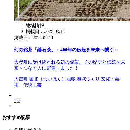
地域情報
掲載日：2025.09.11
掲載日：2025.09.11
幻の銘茶「碁石茶」～400年の伝統を未来へ繋ぐ～
大豊町に受け継がれる幻の銘茶。その歴史と伝統を未
来へつなぐ人に密着しました！
大豊町
嶺北（れいほく）地域
地域づくり
文化・芸
術・伝統工芸
1
2
おすすめ記事
多様な働き方