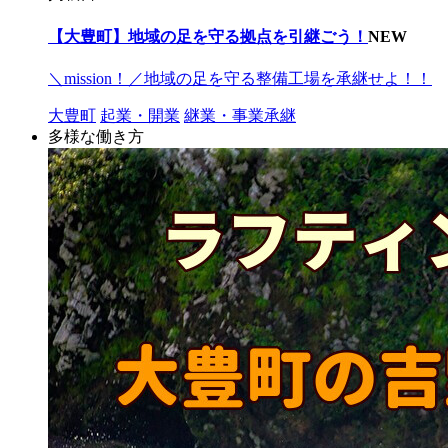
【大豊町】地域の足を守る拠点を引継ごう！
NEW
＼mission！／地域の足を守る整備工場を承継せよ！！
大豊町
起業・開業
継業・事業承継
多様な働き方