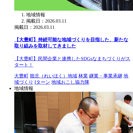
地域情報
掲載日：2026.03.11
掲載日：2026.03.11
【大豊町】持続可能な地域づくりを目指した、新たな
取り組みを取材してきました
【大豊町】民間企業と連携したSDGsなまちづくりがス
タート！
大豊町
嶺北（れいほく）地域
林業
継業・事業承継
地
域づくり
Iターン
地域おこし協力隊
地域情報