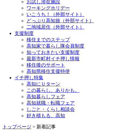
お試し滞在施設
ワーキングホリデー
いこうち！（外部サイト）
どっぷり高知旅（外部サイト）
二地域居住（外部サイト）
支援制度
移住までのステップ
高知家で暮らし隊会員制度
知っておきたい支援制度
最新市町村イチ押し情報
移住後のサポート
高知県移住支援特使
イチ押し特集
高知にＵターン
この暮らし、ありかも。
高知暮らしフェア
高知就職・転職フェア
しごと・くらし相談会
好き積もる、高知
トップページ
> 新着記事