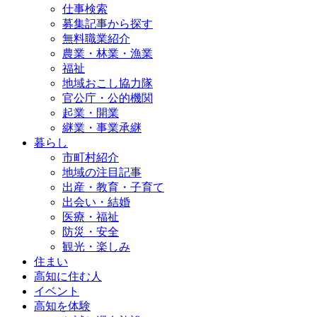
仕事検索
募集記事から探す
無料職業紹介
農業・林業・漁業
福祉
地域おこし協力隊
官公庁・公的機関
起業・開業
継業・事業承継
暮らし
市町村紹介
地域の注目記事
出産・教育・子育て
出会い・結婚
医療・福祉
防災・安全
観光・楽しみ
住まい
高知に住む人
イベント
高知を体験