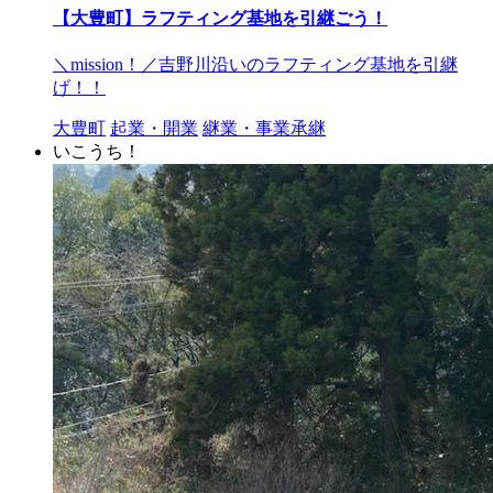
【大豊町】ラフティング基地を引継ごう！
＼mission！／吉野川沿いのラフティング基地を引継
げ！！
大豊町
起業・開業
継業・事業承継
いこうち！